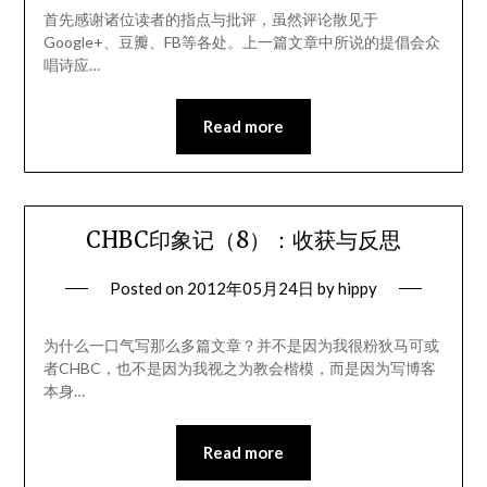
首先感谢诸位读者的指点与批评，虽然评论散见于
Google+、豆瓣、FB等各处。上一篇文章中所说的提倡会众
唱诗应…
Read more
CHBC印象记（8）：收获与反思
Posted on
2012年05月24日
by
hippy
为什么一口气写那么多篇文章？并不是因为我很粉狄马可或
者CHBC，也不是因为我视之为教会楷模，而是因为写博客
本身…
Read more