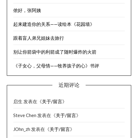
侬好，张阿姨
起来建造你的关系——读绘本《花园墙》
跟着盲人弟兄姐妹去旅行
别让你箭袋中的利箭成了随时爆炸的火箭
《子女心，父母情——牧养孩子的心》书评
近期评论
启生
发表在《
关于/留言
》
Steve Chen
发表在《
关于/留言
》
JOhn_zh
发表在《
关于/留言
》