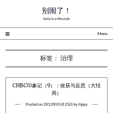
Skip
别闹了！
to
content
beta is a lifestyle
Menu
标签：
治理
CHBC印象记（9）：收获与反思（大结
局）
Posted on
2012年05月25日
by
hippy