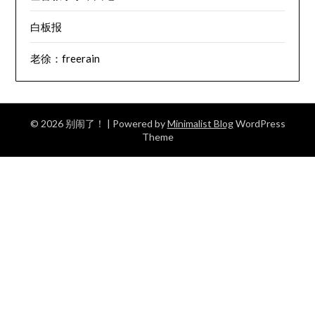
白板报
老徐：freerain
© 2026 别闹了！
| Powered by
Minimalist Blog
WordPress
Theme