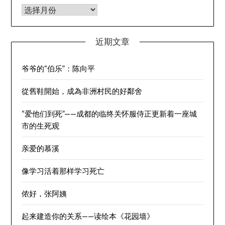
归档
近期文章
爷爷的“伯乐”：陈向平
從舊鞋開始，成為非洲村民的好鄰舍
“爱他们到死”——成都的临终关怀服侍正更新着一座城
市的生死观
亲爱的慕溪
像学习活着那样学习死亡
侬好，张阿姨
起来建造你的关系——读绘本《花园墙》