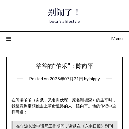
Skip
别闹了！
to
content
beta is a lifestyle
Menu
爷爷的“伯乐”：陈向平
Posted on
2025年07月21日
by
hippy
在阅读爷爷（谢狱，又名谢伏琛，原名谢復森）的生平时，
我留意到带领他走上革命道路的人：陈向平。他的传记中这
样写道：
在宁波长途电话局工作期间，谢狱在《东南日报》副刊