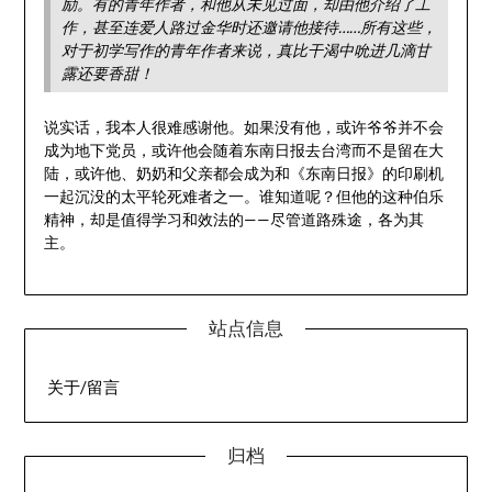
励。有的青年作者，和他从未见过面，却由他介绍了工
作，甚至连爱人路过金华时还邀请他接待……所有这些，
对于初学写作的青年作者来说，真比干渴中吮进几滴甘
露还要香甜！
说实话，我本人很难感谢他。如果没有他，或许爷爷并不会
成为地下党员，或许他会随着东南日报去台湾而不是留在大
陆，或许他、奶奶和父亲都会成为和《东南日报》的印刷机
一起沉没的太平轮死难者之一。谁知道呢？但他的这种伯乐
精神，却是值得学习和效法的——尽管道路殊途，各为其
主。
站点信息
关于/留言
归档