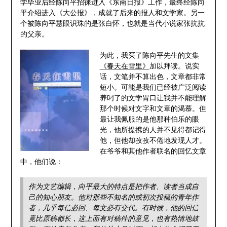
学毕业后经陈向平招徕进入《东南日报》工作，最终经陈向
平介绍进入《大公报》，成就了后来的报人和文学家。另一
个被陈向平慧眼识珠的是张白怀，也就是当代小说家张抗抗
的父亲。
为此，我买了陈向平先生的文集
《春天在雪里》
加以拜读。说实
话，文笔并不算出色，文章都非常
短小。可能是我们已经被广泛阅读
养叼了的文学胃口让我并不能理解
那个时候对文字和文章的渴慕。但
最让我佩服的是他那种伯乐的眼
光，他所提携的人并不见得都记得
他，但他却孜孜不倦地发现人才。
在爷爷和其他作者联名的回忆文章
中，他们说：
作为文艺编辑，向平最大的特点是把作者、读者当成自
己的知心朋友。他对那些不知名的或初次投稿的青年作
者，几乎每信必回、每文必有交代。有时候，他的回信
竟比原稿都长，这上面有对稿件的意见，也有热情地鼓