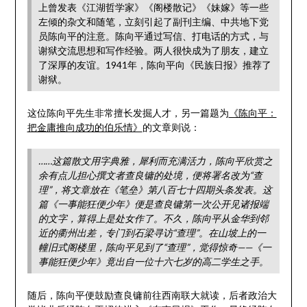
上曾发表《江湖哲学家》《阁楼散记》《妹嫁》等一些
左倾的杂文和随笔，立刻引起了副刊主编、中共地下党
员陈向平的注意。陈向平通过写信、打电话的方式，与
谢狱交流思想和写作经验。两人很快成为了朋友，建立
了深厚的友谊。1941年，陈向平向《民族日报》推荐了
谢狱。
这位陈向平先生非常擅长发掘人才，另一篇题为
《陈向平：
把金庸推向成功的伯乐情》
的文章则说：
……这篇散文用字典雅，犀利而充满活力，陈向平欣赏之
余有点儿担心撰文者查良镛的处境，便将署名改为“查
理”，将文章放在《笔垒》第八百七十四期头条发表。这
篇《一事能狂便少年》便是查良镛第一次公开见诸报端
的文字，算得上是处女作了。不久，陈向平从金华到邻
近的衢州出差，专门到石梁寻访“查理”。在山坡上的一
幢旧式阁楼里，陈向平见到了“查理”，觉得惊奇——《一
事能狂便少年》竟出自一位十六七岁的高二学生之手。
随后，陈向平便鼓励查良镛前往西南联大就读，后者政治大