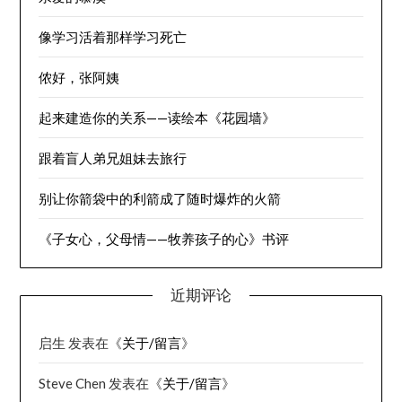
像学习活着那样学习死亡
侬好，张阿姨
起来建造你的关系——读绘本《花园墙》
跟着盲人弟兄姐妹去旅行
别让你箭袋中的利箭成了随时爆炸的火箭
《子女心，父母情——牧养孩子的心》书评
近期评论
启生
发表在《
关于/留言
》
Steve Chen
发表在《
关于/留言
》