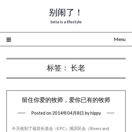
Skip
别闹了！
to
content
beta is a lifestyle
Menu
标签：
长老
留住你爱的牧师，爱你已有的牧师
Posted on
2014年04月8日
by
hippy
今天收到了福音长老会（EPC）湖滨区会（Rivers and