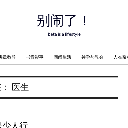
别闹了！
beta is a lifestyle
讲章教导
书音影事
闹闹生活
神学与教会
人在浆
签：
医生
是少人行