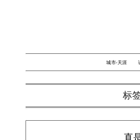
Skip
to
content
城市·天涯
标
直