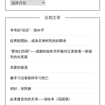
归档
近期文章
爷爷的“伯乐”：陈向平
從舊鞋開始，成為非洲村民的好鄰舍
“爱他们到死”——成都的临终关怀服侍正更新着一座城
市的生死观
亲爱的慕溪
像学习活着那样学习死亡
侬好，张阿姨
起来建造你的关系——读绘本《花园墙》