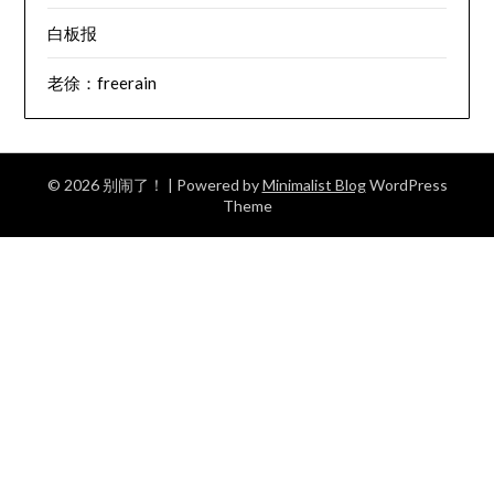
白板报
老徐：freerain
© 2026 别闹了！
| Powered by
Minimalist Blog
WordPress
Theme