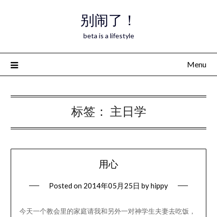
Skip
别闹了！
to
content
beta is a lifestyle
Menu
标签：
主日学
用心
Posted on
2014年05月25日
by
hippy
今天一个教会里的家庭请我和另外一对神学生夫妻去吃饭，