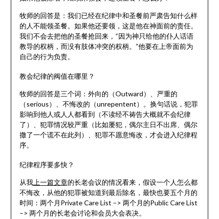
牧师的回答是：我们已经在纪律中和圣餐前严肃告知什么样
的人不能领圣餐。如果他还要领，这是他在神面前的责任。
我们不会去把他的圣餐抢回来，“因为神只给他的仆人话语
教导的权柄，而没有肢体冲突的权柄。”他要在上帝面前为
自己的行为负责。
教会纪律的阀值在哪里？
牧师的回答是三个词：外向的（Outward）、严重的
（serious）、不悔改的（unrepentent）。换句话说，犯罪
影响到他人或人人都看到（不读经不祷告大概就不会纪律
了）、犯罪情况较严重（比如屡犯，偶尔主日不出席、偶尔
撒了一个谎不在此列）、犯罪不愿意悔改，才会进入纪律程
序。
纪律程序要多快？
从我
上一篇文章
的长老会议的情况看来，假设一个人怎么都
不悔改，从他的犯罪被知道到最后除名，最快也要五个月的
时间：两个月Private Care List –> 两个月的Public Care List
–> 两个月的长老会讨论和会员大会表决。