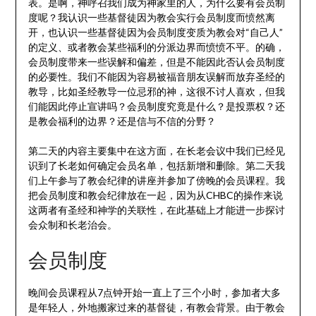
表。是啊，神呼召我们成为神家里的人，为什么要有会员制
度呢？我认识一些基督徒因为教会实行会员制度而愤然离
开，也认识一些基督徒因为会员制度变质为教会对“自己人”
的定义、或者教会某些福利的分派边界而愤愤不平。的确，
会员制度带来一些误解和偏差，但是不能因此否认会员制度
的必要性。我们不能因为容易被福音朋友误解而放弃圣经的
教导，比如圣经教导一位忌邪的神，这很不讨人喜欢，但我
们能因此停止宣讲吗？会员制度究竟是什么？是投票权？还
是教会福利的边界？还是信与不信的分野？
第二天的内容主要集中在这方面，在长老会议中我们已经见
识到了长老如何确定会员名单，包括新增和删除。第二天我
们上午参与了教会纪律的讲座并参加了傍晚的会员课程。我
把会员制度和教会纪律放在一起，因为从CHBC的操作来说
这两者有圣经和神学的关联性，在此基础上才能进一步探讨
会众制和长老治会。
会员制度
晚间会员课程从7点钟开始一直上了三个小时，参加者大多
是年轻人，外地搬家过来的基督徒，有教会背景。由于教会