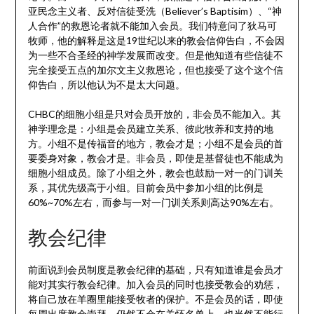
亚民念主义者、反对信徒受洗（Believer’s Baptisim）、“神
人合作”的救恩论者就不能加入会员。我们特意问了狄马可
牧师，他的解释是这是19世纪以来的教会信仰告白，不会因
为一些不合圣经的神学发展而改变。但是他知道有些信徒不
完全接受五点的加尔文主义救恩论，但也接受了这个这个信
仰告白，所以他认为不是太大问题。
CHBC的细胞小组是只对会员开放的，非会员不能加入。其
神学理念是：小组是会员建立关系、彼此牧养和支持的地
方。小组不是传福音的地方，教会才是；小组不是会员的首
要委身对象，教会才是。非会员，即使是基督徒也不能成为
细胞小组成员。除了小组之外，教会也鼓励一对一的门训关
系，其优先级高于小组。目前会员中参加小组的比例是
60%~70%左右，而参与一对一门训关系则高达90%左右。
教会纪律
前面说到会员制度是教会纪律的基础，只有知道谁是会员才
能对其实行教会纪律。加入会员的同时也接受教会的劝惩，
将自己放在羊圈里能接受牧者的保护。不是会员的话，即使
每周出席教会崇拜，仍然不会在关怀名单上，也当然不能行