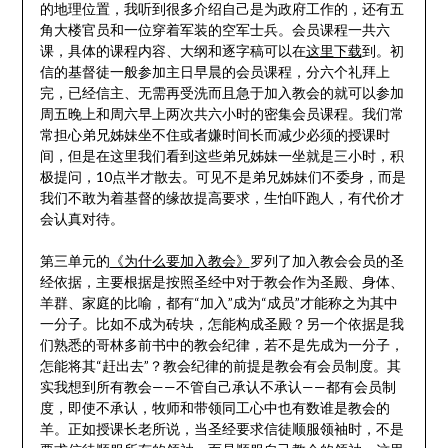
的地理位置，我听到很多介绍自己是为政府工作的，还有五
角大楼官员和一位穿着军装的空军士兵。会员课程一共六
课，具体的课程内容、大纲和逐字稿可以在
这里下载
到。初
信的基督徒一般参加主日早晨的会员课程，分六个礼拜上
完，已经信主、无需再受洗而且急于加入教会的就可以参加
周五晚上和周六早上两次共六小时的密集会员课程。我们常
常担心弟兄姊妹坐不住或者嫌时间长而减少必须的授课时
间，但是在这里我们看到这些弟兄姊妹一坐就是三小时，积
极提问，10点半才散去。可见不是弟兄姊妹们不委身，而是
我们不敢为着基督的缘故提高要求，生怕吓跑人，有代价才
会认真对待。
第三单元的
《为什么要加入教会》
罗列了加入教会会员的圣
经依据，主要根据是按照圣经中对于教会作为圣殿、身体、
羊群、家庭的比喻，都有“加入”成为“成员”才能称之为其中
一分子。比如不成为砖块，怎能构成圣殿？另一个依据是我
们熟悉的哥林多前书中的教会纪律，若不是先成为一分子，
怎能将其“赶出去”？教会纪律的前提是教会有会员制度。其
实我想到所有教会——不管自己承认不承认——都有会员制
度，即使不承认，牧师和带领同工心中也有数谁是教会的
羊。正如授课长老所说，当圣经要求信徒顺服领袖时，不是