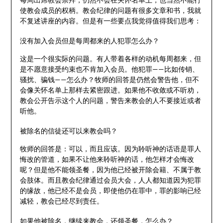
使教会成员的权柄。教会纪律的问题有很多文章和书，我就
不复述讲座的内容。但是有一些要点我觉得值得我们思考：
没有加入会员但是每周都来的人犯罪怎么办？
这是一个很实际的问题。有人带着各样的动机每周都来，但
是不愿意接受约束也不肯加入会员。他犯罪——比如传销、
骚扰、骗钱——怎么办？牧师的回答是仍然会警告他，但不
会像关怀名单上那样去紧密跟进。如果他不收敛或不听劝，
教会公开告示这个人的问题，警告来教会的人不要接近或者
听他。
被除名的信徒还可以来教会吗？
牧师的回答是：可以，而且应该。因为聆听神的话语是罪人
悔改的管道，如果不让他来聆听神的话，他怎样才会悔改
呢？但是他不能领圣餐，因为他已经被开除会籍、不属于教
会肢体。而且教会纪律通过会员大会，人人都知道因为犯罪
的缘故，他已经不是会员，即使他仍在罪中，罪的影响已经
减轻，教会已经尽到责任。
如果他被除名，继续来教会，还领圣餐，怎么办？