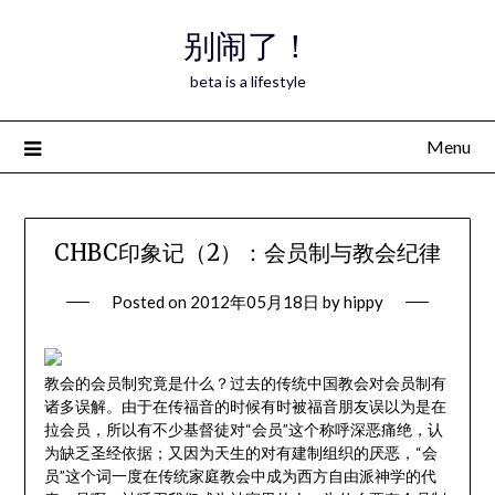
Skip
别闹了！
to
content
beta is a lifestyle
Menu
CHBC印象记（2）：会员制与教会纪律
Posted on
2012年05月18日
by
hippy
教会的会员制究竟是什么？过去的传统中国教会对会员制有
诸多误解。由于在传福音的时候有时被福音朋友误以为是在
拉会员，所以有不少基督徒对“会员”这个称呼深恶痛绝，认
为缺乏圣经依据；又因为天生的对有建制组织的厌恶，“会
员”这个词一度在传统家庭教会中成为西方自由派神学的代