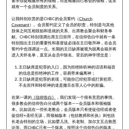
要求信徒顺服所有的领袖，而是顺服自己教会的领袖，这里
就有一个会员制度的关系。
让我特别欣赏的是CHBC的会员誓约（
Church
Covenant
）。会员誓约定义了会员的职责，特别是与其他
肢体之间互相鼓励和造就的关系、出席教会聚会和财务奉
献。CHBC特别强调出席主日崇拜，在信仰告白中就有一条
特别指出主日的重要性和基督徒必须在主日敬拜神，在会员
誓约中也强调这一点。长期的主日缺席被视为脱离会籍并将
进入关怀名单，直至从会员中除名。背后的神学理念是：
主日缺席是犯罪的入口，因为拒绝聆听神的话语和福音
的信息是拒绝神的工作，容易带来偏离神；
主日缺席是犯罪的表现，可能你已经犯罪或打算犯罪。
不去崇拜和聆听神的道是撒旦在罪人心中的欺骗。
在第一课的
《信仰告白》
，我们发现一个很有意思的事情。
很多教会的信仰告白分成两个版本——会员版本和领袖版
本。比如说在一些长老教会，会员版本只有使徒信经或者使
徒信经+圣经无误，而领袖版本（包括教师和长执）则包括
长老会特别的立场，比如婴儿洗、长老制、加尔文五点救恩
论等。而CHBC只有一个版本，按照这个信仰告白的版本，