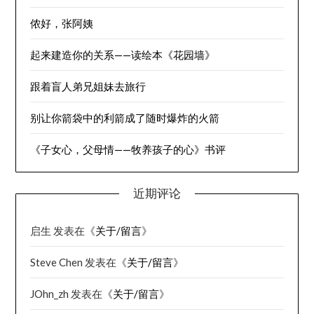
侬好，张阿姨
起来建造你的关系——读绘本《花园墙》
跟着盲人弟兄姐妹去旅行
别让你箭袋中的利箭成了随时爆炸的火箭
《子女心，父母情——牧养孩子的心》书评
近期评论
启生
发表在《
关于/留言
》
Steve Chen
发表在《
关于/留言
》
JOhn_zh
发表在《
关于/留言
》