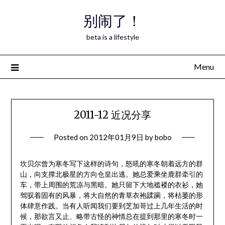
Skip
别闹了！
to
content
beta is a lifestyle
Menu
2011-12 近况分享
Posted on
2012年01月9日
by
bobo
坎贝尔曾为寒冬写下这样的诗句，怒吼的寒冬朝着远方的群
山，向支撑北极星的方向仓皇出逃。她总爱乘坐鹿群牵引的
车，带上周围的荒凉与黑暗。她只留下大地褴褛的衣衫，她
驾驭着固有的风暴，将大自然的青草衣袍蹂躏，将枯萎的形
体肆意作践。当有人听闻我们要到芝加哥过上几年生活的时
候，那欲言又止、略带古怪的神情总在提到那里的寒冬时一