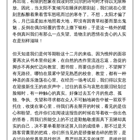
再出现，有限的想象在我读到坎贝尔的诗句时才得以无限释
放。因此，当太阳不复倾泻在睡床的那刻起，我们就在心里
刻意酝酿着乘着雪车怒吼而过的寒冬了。不想，太阳才偏了
头，月已温柔如水地照着大地，即没有因青草枯萎而显出鬼
魅，反倒在偶尔轻覆的雪衣上撒下银粉，于是这一格外的暖
冬倒真叫我们有那么一点失望。造物主的恩情在贪心的人实
在是别样滋味！
但天知道我们是何等期盼这十二月的来临。因为憔悴的面容
要再次从书本里仰起来，在自然的杰作里流连忘返，急促的
脚步不再匆忙迈向教室、图书馆，而要信步而行，不望脚下
有无路径。哪怕在晨雾中望见熟悉的校舍、教堂，都有一种
神圣的喜乐激荡在心里。在经历一场考试后，我们得以安息
在迎接新生王的欢庆声中，过往的喜乐与哀愁在眼泪轻划过
脸颊时，有一种触心的真实。好像过去五个月的焦虑、孤
独、争执、失望和寻求都在众人不可触地祷告中被一双双手
托住，收拢在掌心里，待我们再去掰开的时候，看见的是信
心和盼望。也许你们在阅读这报告的时候在等着收一份出色
的答卷，而我们所能交上的不过是勤勉敬虔面具下丑陋却真
实的自己，决不要单看那张还算入目的成绩单，那不过是天
路客背囊里的把戏，你们所当见的是骄傲被击碎的愁苦，是
在过往的世界里寻找舒适、尊严却寻不见的迷茫，是彼此间