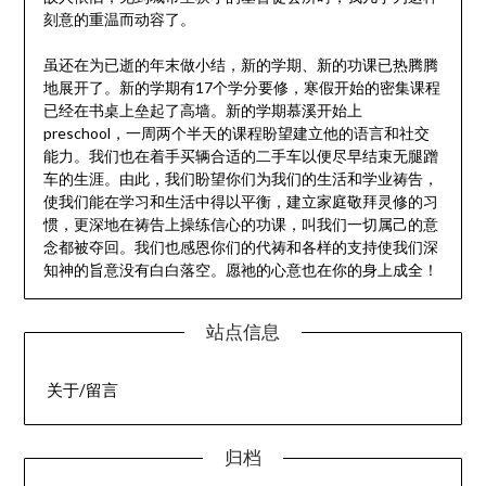
刻意的重温而动容了。
虽还在为已逝的年末做小结，新的学期、新的功课已热腾腾
地展开了。新的学期有17个学分要修，寒假开始的密集课程
已经在书桌上垒起了高墙。新的学期慕溪开始上
preschool，一周两个半天的课程盼望建立他的语言和社交
能力。我们也在着手买辆合适的二手车以便尽早结束无腿蹭
车的生涯。由此，我们盼望你们为我们的生活和学业祷告，
使我们能在学习和生活中得以平衡，建立家庭敬拜灵修的习
惯，更深地在祷告上操练信心的功课，叫我们一切属己的意
念都被夺回。我们也感恩你们的代祷和各样的支持使我们深
知神的旨意没有白白落空。愿祂的心意也在你的身上成全！
站点信息
关于/留言
归档