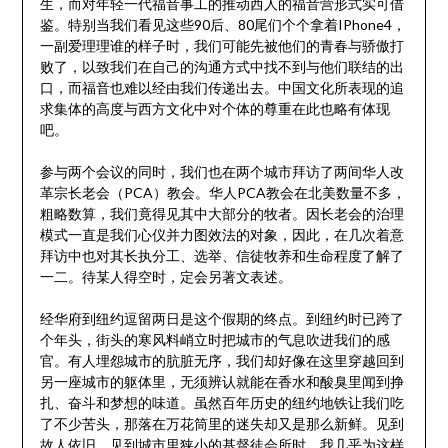
生，而对年轻一代福音事工的推动西人的福音营形式实可借
鉴。特别当我们看见这些90后、80尾们个个拿着IPhone4，
一副爱理理谁的样子时，我们可能先被他们的青春与骄傲打
败了，以致我们在自己的沟通方式中找不到与他们联结的出
口，而福音也难以经由我们传递出去。中国文化所表现的追
求集体的高度与西方文化中对个体的尊重在此也略有体现
吧。
参与两个会议的同时，我们也在两个城市拜访了两间华人改
革宗长老会（PCA）教会。华人PCA教会在北美数量不多，
粗略数算，我们竟得见其中大部分的牧者。因长老会的治理
模式一直是我们心仪并力图效法的对象，因此，在几次着意
拜访中也对其长执分工、选举、信徒牧养和生命程度了解了
一二。待某人得空时，定会另著文表述。
经华府到纽约逗留两日是这个假期的终点。到纽约时已跨了
个年头，街头的寒风料峭立时把城市的气息吹进我们的感
官。有人埋怨城市的肮脏无序，我们却好像在这里穿越回到
另一座城市的躯体里，无须辨认就能在香水和酸臭里闻到挣
扎、奋斗和梦想的味道。虽然百年历史的纽约地铁让我们吃
了不少苦头，那落在万花筒里的迷失却又是那么新鲜。见到
故人依旧，见到城市里狭小的基督徒会所时，我几乎为这样