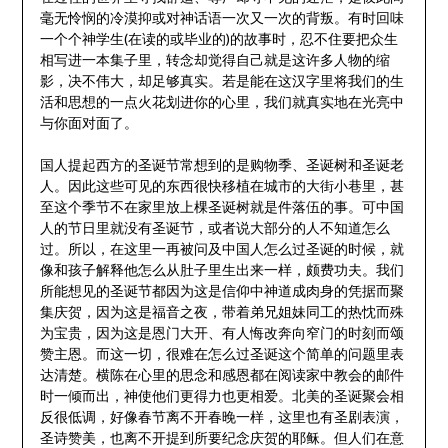
毫无怜悯的冷漠抑或对神话语一次又一次的背叛。有时回味
一个个神学生(在读的或毕业的)的故事时，忍不住要把众生
相写进一本集子里，转念却觉得自己就是这许多人物的缩
影，决不伟大，却足够真实。若是能在这汉字里将我们的生
活和思想的一点火花划进你的心里，我们就真实地在光亮中
与你面对面了。
国人提起西方的圣诞节常想到的是购物季、圣诞树和圣诞老
人。因此这些可见的东西很快移植在城市的大街小巷里，甚
至这个季节不在家里放上棵圣诞树就是件落伍的事。可中国
人的节日里就没有圣诞节，或者说大部分的人不知道怎么
过。所以，在这里一再被问及中国人怎么过圣诞的时候，就
像和孩子解释他怎么从肚子里生出来一样，颇费功夫。我们
所能想见的圣诞节都因为这是信仰中神道成肉身的凭据而聚
集庆贺，因为这是福音之夜，带着弟兄姐妹同工的热忱而殊
为宝贵，因为这是恩门大开、有人悔改奔向窄门的时刻而颂
赞主恩。而这一切，很难在怎么过圣诞这个简单的问题里表
达清楚。横陈在心里的思念和感恩都在阅读家中教会的邮件
时一倾而出，神使他们更得力也更相爱。北美的圣诞聚会相
反很低调，好像春节离不开春晚一样，这里也有圣剧表演，
圣诗赞美，也离不开提到所要纪念庆贺的耶稣。但人们在意