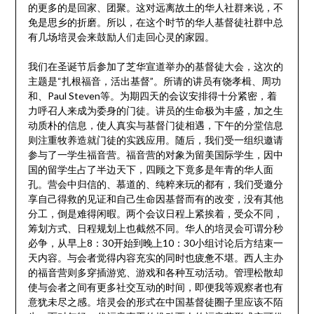
的更多的是回家、团聚。这对远离故土的华人社群来说，不
免是思乡的折磨。所以，在这个时节的华人基督徒社群中总
有几场培灵会来鼓励人们走回心灵的家园。
我们在圣诞节后参加了芝华宣道举办的基督徒大会，这次的
主题是“扎根福音，活出基督”。所请的讲员有饶孝楫、周功
和、Paul Steven等。为期四天的会议安排得十分紧密，着
力呼召人来成为委身的门徒。讲员的生命极为丰盛，加之生
动质朴的信息，使人真实与基督门徒相遇，下午的分堂信息
则注重牧养造就门徒的实践应用。随后，我们受一组织邀请
参与了一学生福音营。福音营的对象为留美国际学生，因中
国的留学生占了半边天下，四顾之下竟多是年青的华人面
孔。营会中归信的、慕道的、纯粹来玩的都有，我们受邀分
享自己得救的见证和自己生命因基督而有的改变，没有其他
分工，倒是难得闲暇。两个会议日程上紧挨着，受众不同，
筹划方式、日程规划上也截然不同。华人的培灵会可谓分秒
必争，从早上8：30开始到晚上10：30小组讨论后方结束一
天内容。与会者觉得内容充实的同时也疲惫不堪。西人主办
的福音营则多穿插游览、游戏和各种互动活动。管理松散却
使与会者之间有更多社交互动的时间，即便我等观察者也有
意犹未尽之感。培灵会的形式在中国基督徒圈子里应该不陌