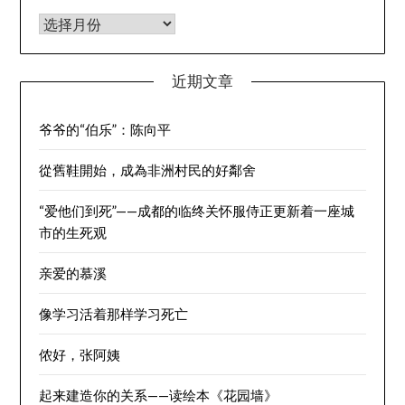
归档
近期文章
爷爷的“伯乐”：陈向平
從舊鞋開始，成為非洲村民的好鄰舍
“爱他们到死”——成都的临终关怀服侍正更新着一座城
市的生死观
亲爱的慕溪
像学习活着那样学习死亡
侬好，张阿姨
起来建造你的关系——读绘本《花园墙》