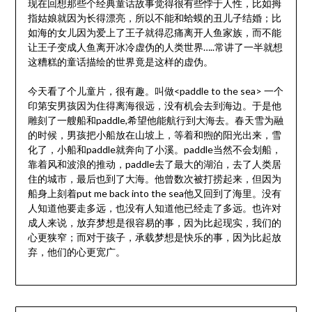
现在回想那些个经典童话故事觉得很有些悖于人性，比如拇
指姑娘就因为长得漂亮，所以不能和蛤蟆的丑儿子结婚；比
如海的女儿因为爱上了王子就得忍痛离开人鱼家族，而不能
让王子变成人鱼离开冰冷虚伪的人类世界…..常讲了一半就想
这糟糕的童话描绘的世界竟是这样的虚伪。
今天看了个儿童片，很有趣。叫做<paddle to the sea> 一个
印第安男孩因为住得离海很远，没有机会去到海边。于是他
雕刻了一艘船和paddle,希望他能航行到大海去。春天雪为融
的时候，男孩把小船放在山坡上，等着和煦的阳光出来，雪
化了，小船和paddle就奔向了小溪。paddle当然不会划船，
靠着风和波浪的推动，paddle去了最大的湖泊，去了人类居
住的城市，最后也到了大海。他曾数次被打捞起来，但因为
船身上刻着put me back into the sea他又回到了海里。没有
人知道他要走多远，也没有人知道他已经走了多远。也许对
成人来说，放弃梦想是很容易的事，因为比起现实，我们的
心更狭窄；而对于孩子，承载梦想是快乐的事，因为比起放
弃，他们的心更宽广。