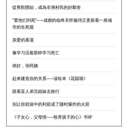
從舊鞋開始，成為非洲村民的好鄰舍
“爱他们到死”——成都的临终关怀服侍正更新着一座城
市的生死观
亲爱的慕溪
像学习活着那样学习死亡
侬好，张阿姨
起来建造你的关系——读绘本《花园墙》
跟着盲人弟兄姐妹去旅行
别让你箭袋中的利箭成了随时爆炸的火箭
《子女心，父母情——牧养孩子的心》书评