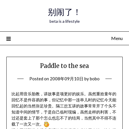
Skip
别闹了！
to
content
beta is a lifestyle
Menu
Paddle to the sea
Posted on
2008年09月10日
by
bobo
比起用音乐胎教，讲故事是项更好的娱乐。虽然重拾童年的
回忆不是件容易的事，但记忆中那一连串儿时的记忆今天能
回忆起的当然弥足珍贵。隔三岔五讲的故事常常开了个头不
知道中间的情节，于是自己临时现编，虽然走样的利害，不
过还是套上了那个怎么也忘不了的结局，当然其中不得不连
载了一次又一次。