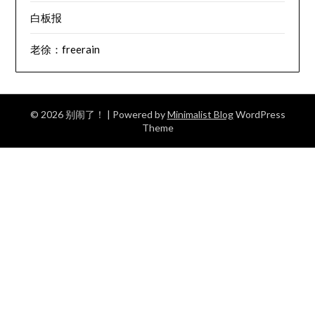
白板报
老徐：freerain
© 2026 别闹了！
| Powered by
Minimalist Blog
WordPress
Theme