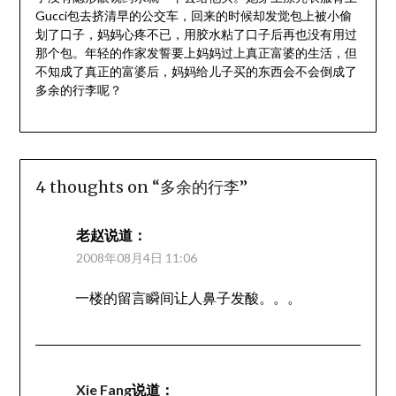
Gucci包去挤清早的公交车，回来的时候却发觉包上被小偷
划了口子，妈妈心疼不已，用胶水粘了口子后再也没有用过
那个包。年轻的作家发誓要上妈妈过上真正富婆的生活，但
不知成了真正的富婆后，妈妈给儿子买的东西会不会倒成了
多余的行李呢？
4 thoughts on “
多余的行李
”
老赵
说道：
2008年08月4日 11:06
一楼的留言瞬间让人鼻子发酸。。。
Xie Fang
说道：