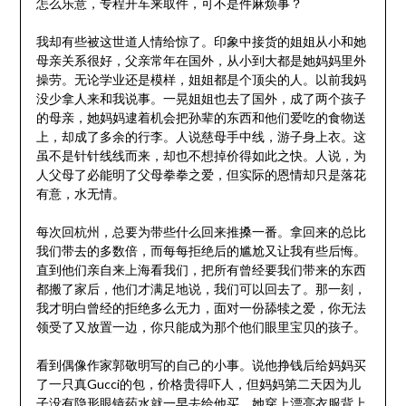
怎么乐意，专程开车来取件，可不是件麻烦事？
我却有些被这世道人情给惊了。印象中接货的姐姐从小和她
母亲关系很好，父亲常年在国外，从小到大都是她妈妈里外
操劳。无论学业还是模样，姐姐都是个顶尖的人。以前我妈
没少拿人来和我说事。一晃姐姐也去了国外，成了两个孩子
的母亲，她妈妈逮着机会把孙辈的东西和他们爱吃的食物送
上，却成了多余的行李。人说慈母手中线，游子身上衣。这
虽不是针针线线而来，却也不想掉价得如此之快。人说，为
人父母了必能明了父母拳拳之爱，但实际的恩情却只是落花
有意，水无情。
每次回杭州，总要为带些什么回来推搡一番。拿回来的总比
我们带去的多数倍，而每每拒绝后的尴尬又让我有些后悔。
直到他们亲自来上海看我们，把所有曾经要我们带来的东西
都搬了家后，他们才满足地说，我们可以回去了。那一刻，
我才明白曾经的拒绝多么无力，面对一份舔犊之爱，你无法
领受了又放置一边，你只能成为那个他们眼里宝贝的孩子。
看到偶像作家郭敬明写的自己的小事。说他挣钱后给妈妈买
了一只真Gucci的包，价格贵得吓人，但妈妈第二天因为儿
子没有隐形眼镜药水就一早去给他买。她穿上漂亮衣服背上