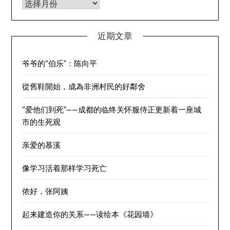
归档
近期文章
爷爷的“伯乐”：陈向平
從舊鞋開始，成為非洲村民的好鄰舍
“爱他们到死”——成都的临终关怀服侍正更新着一座城
市的生死观
亲爱的慕溪
像学习活着那样学习死亡
侬好，张阿姨
起来建造你的关系——读绘本《花园墙》