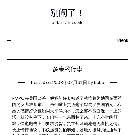
Skip
别闹了！
to
content
beta is a lifestyle
Menu
多余的行李
Posted on
2008年07月31日
by
bobo
POPO去美国出差，妈妈的好友知道了就忙着为她同在西雅
图的女儿准备东西，虽然嘴上责怪这个嫁去了异国的女儿和
她的感情好像也如同太平洋的水，怎么都不能游近，手上的
活计却没有停下，专门把一包东西捎了来。十几小时的颠
簸，快递电告上门要求提货，货主却讪讪地毫无喜悦之情。
快递悻悻地说，不仅运货的怕麻烦，这地方接货的也通常不