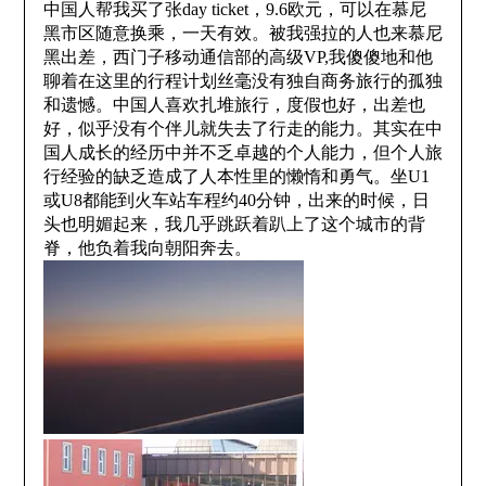
中国人帮我买了张
day ticket
，
9.6
欧元，可以在慕尼
黑市区随意换乘，一天有效。被我强拉的人也来慕尼
黑出差，西门子移动通信部的高级
VP,
我傻傻地和他
聊着在这里的行程计划丝毫没有独自商务旅行的孤独
和遗憾。中国人喜欢扎堆旅行，度假也好，出差也
好，似乎没有个伴儿就失去了行走的能力。其实在中
国人成长的经历中并不乏卓越的个人能力，但个人旅
行经验的缺乏造成了人本性里的懒惰和勇气。坐
U1
或
U8
都能到火车站车程约
40
分钟，出来的时候，日
头也明媚起来，我几乎跳跃着趴上了这个城市的背
脊，他负着我向朝阳奔去。