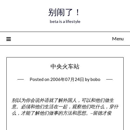
Skip
别闹了！
to
content
beta is a lifestyle
Menu
中央火车站
Posted on
2006年07月24日
by
bobo
别以为你会说外语就了解外国人，可以和他们做生
意。必须和他们生活在一起，观察他们吃什么，穿什
么，才能了解他们做事的方法和思想。–留德才俊