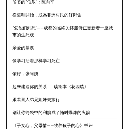
爷爷的“伯乐”：陈向平
從舊鞋開始，成為非洲村民的好鄰舍
“爱他们到死”——成都的临终关怀服侍正更新着一座城
市的生死观
亲爱的慕溪
像学习活着那样学习死亡
侬好，张阿姨
起来建造你的关系——读绘本《花园墙》
跟着盲人弟兄姐妹去旅行
别让你箭袋中的利箭成了随时爆炸的火箭
《子女心，父母情——牧养孩子的心》书评