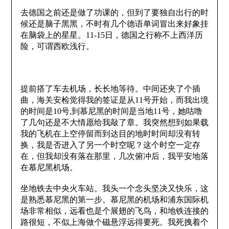
去德国之前还是做了功课的，但到了要独自出行的时
候还是脑子黑黑，不时有几个德语单词冒出来好象挂
在脑袋上的星星。
11-15
日，德国之行称不上西洋历
险，可谓西欧浅行。
提前搭了车去机场，长长地等待。中间还夹了个插
曲，海关安检觉得我的签证是从
11
号开始，而我出境
的时间是
10
号
,
到慕尼黑的时间是当地
11
号，她咕噜
了几句还是不大情愿给我敲了章。我突然想到如果载
我的飞机在上空停留而到达目的地时时间却没有转
换，我是否进入了另一个时空呢？这个时空一定存
在，但我却没有落在那里，几次俯冲后，我平安地落
在慕尼黑机场。
坐地铁去中央火车站。我头一个念头坚决又快乐，这
是熟悉慕尼黑的第一步。慕尼黑的机场和浦东国际机
场非常相似，远看也是个展翅的飞鸟，和地铁连接的
路很短，不似上海做个磁悬浮远得要死。我死拽着个