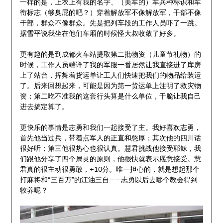
一样的是，上衣上有我的名字、（美军的）军兵种标识和军
衔标志（够臭屁的吧？）穿着解放军不像解放军，干部不像
干部，群众不像群众。先是把列车段的工作人员吓了一跳。
据雪平说我坐在他们车厢的时候怪大叔收敛了好多。
更有趣的是到成都火车站提取第二批物资（儿童节礼物）的
时候，工作人员端详了我的军服一番居然让我直接进了库房
上了站台，挥舞着货运单让工人们快速把我们的物品给装运
了。后来回想起来，可能是因为第一货运单上注明了救灾物
资；第二吃不准我的这套行头算是什么单位，干脆让我自己
进去搞定算了。
更快乐的事情是志勇和我们一起接受了主。我好喜欢志勇，
首先他当过兵，带着点军人的正直和憨厚；其次他的四川话
很好听；第三他很热心也很认真。慧君挑战他接受耶稣，我
们跟他分享了四个属灵的原则，他很快就表示愿意接受。慧
君真的很主动很勇敢，+10分。唯一担心的，就是想起那个
打麻将和“三百万”的江油三自——志勇以后去哪个教会得到
牧养呢？