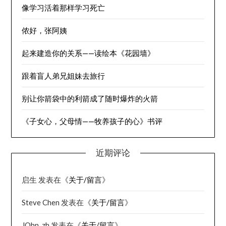
像学习活着那样学习死亡
侬好，张阿姨
起来建造你的关系——读绘本《花园墙》
跟着盲人弟兄姐妹去旅行
别让你箭袋中的利箭成了随时爆炸的火箭
《子女心，父母情——牧养孩子的心》书评
近期评论
启生
发表在《
关于/留言
》
Steve Chen
发表在《
关于/留言
》
JOhn_zh
发表在《
关于/留言
》