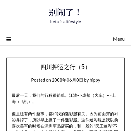
Skip
别闹了！
to
content
beta is a lifestyle
Menu
四川押运之行（5）
Posted on
2008年06月8日
by
hippy
最后一天，我们的行程很简单。江油–>成都（火车）–>上
海（飞机）。
但是还有两件趣事，都和我的迷彩服有关。因为前面穿的衬
衫臭掉了，所以早上换了一件迷彩服。这件迷彩服是我以前
喜欢美军的时候在深圳军品店买的，和一般的“民工迷彩”不