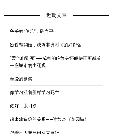
近期文章
爷爷的“伯乐”：陈向平
從舊鞋開始，成為非洲村民的好鄰舍
“爱他们到死”——成都的临终关怀服侍正更新着
一座城市的生死观
亲爱的慕溪
像学习活着那样学习死亡
侬好，张阿姨
起来建造你的关系——读绘本《花园墙》
跟着盲人弟兄姐妹去旅行