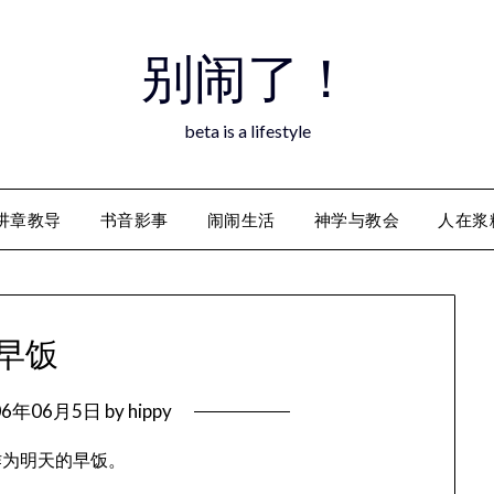
别闹了！
beta is a lifestyle
讲章教导
书音影事
闹闹生活
神学与教会
人在浆
早饭
06年06月5日
by
hippy
作为明天的早饭。