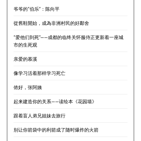
爷爷的“伯乐”：陈向平
從舊鞋開始，成為非洲村民的好鄰舍
“爱他们到死”——成都的临终关怀服侍正更新着一座城
市的生死观
亲爱的慕溪
像学习活着那样学习死亡
侬好，张阿姨
起来建造你的关系——读绘本《花园墙》
跟着盲人弟兄姐妹去旅行
别让你箭袋中的利箭成了随时爆炸的火箭