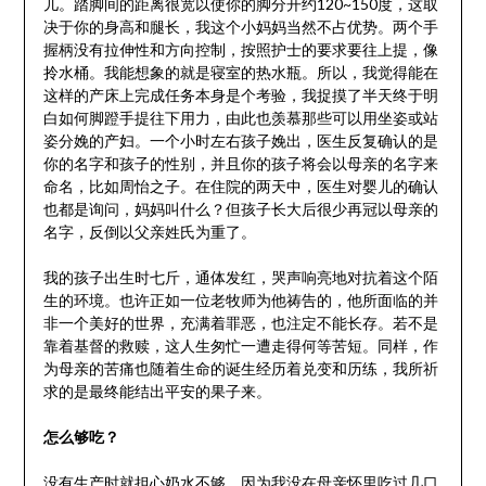
儿。踏脚间的距离很宽以使你的脚分开约120~150度，这取
决于你的身高和腿长，我这个小妈妈当然不占优势。两个手
握柄没有拉伸性和方向控制，按照护士的要求要往上提，像
拎水桶。我能想象的就是寝室的热水瓶。所以，我觉得能在
这样的产床上完成任务本身是个考验，我捉摸了半天终于明
白如何脚蹬手提往下用力，由此也羡慕那些可以用坐姿或站
姿分娩的产妇。一个小时左右孩子娩出，医生反复确认的是
你的名字和孩子的性别，并且你的孩子将会以母亲的名字来
命名，比如周怡之子。在住院的两天中，医生对婴儿的确认
也都是询问，妈妈叫什么？但孩子长大后很少再冠以母亲的
名字，反倒以父亲姓氏为重了。
我的孩子出生时七斤，通体发红，哭声响亮地对抗着这个陌
生的环境。也许正如一位老牧师为他祷告的，他所面临的并
非一个美好的世界，充满着罪恶，也注定不能长存。若不是
靠着基督的救赎，这人生匆忙一遭走得何等苦短。同样，作
为母亲的苦痛也随着生命的诞生经历着兑变和历练，我所祈
求的是最终能结出平安的果子来。
怎么够吃？
没有生产时就担心奶水不够，因为我没在母亲怀里吃过几口