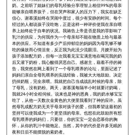
奶。之前听了姐妹们的母乳经验分享理智上相信99%的母亲
能够亲自喂养孩子，但在哭声和家人的压力下，我实在缺乏
信心。谢慕溪始终在哭闹中度过，很少有安静的时间。每个
经过的人都说孩子没吃饱，正是这样一种评价使我在亲自喂
养上始终处于自卑的状况。我祷告上帝是否是我的罪影响了
乳汁的供应，为何我作为一个母亲却不能在物质上给与最基
本的供应。不知道有多少产后抑郁症的妈妈因为母乳够不够
吃的缘故而心情沮丧，反正我为此没少流眼泪。月嫂开始为
孩子添加配方奶，但每一次我看见宝宝满意地在喝完我的奶
后又灌下奶粉，我心酸得厌恶自己。感谢主，藉着不停的祷
告，我突然在网上看到了一个母乳喂养的论坛，里面记述了
妈妈们亲自全母乳喂养的实战经验，我被大大地鼓励。决定
扔掉奶瓶，完全亲喂。我就把自己当成战乱时候的母亲，除
了母乳，没有奶粉。两天，谢慕溪每隔半小时就要讨奶喝，
我就24小时全程伺候。说来也是神的恩典，我的奶水够宝宝
吃了，从他一天数次金黄色的大便里我看到了神的应许。虽
然母乳或配方奶无关乎母亲对孩子的爱，但我希望这最初的
坚持可以使我成为一个更坚强的母亲。也想在此鼓励所有想
母乳喂养的妈妈们，只要信，你的宝宝一定会恋慕你的胸
怀，从你的乳汁中能饱足。当然，其中的代价是许多无眠的
夜和日后不能摆脱的索奶者。