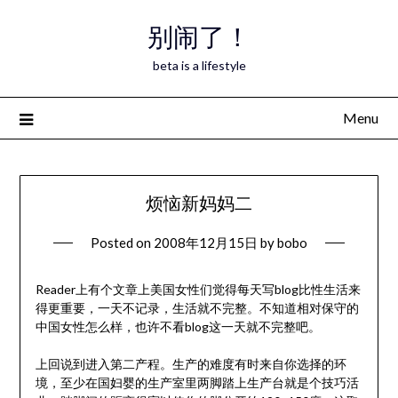
Skip
别闹了！
to
content
beta is a lifestyle
Menu
烦恼新妈妈二
Posted on
2008年12月15日
by
bobo
Reader上有个文章上美国女性们觉得每天写blog比性生活来
得更重要，一天不记录，生活就不完整。不知道相对保守的
中国女性怎么样，也许不看blog这一天就不完整吧。
上回说到进入第二产程。生产的难度有时来自你选择的环
境，至少在国妇婴的生产室里两脚踏上生产台就是个技巧活