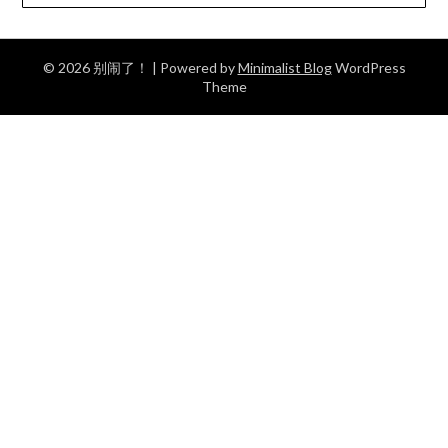
© 2026 别闹了！
| Powered by
Minimalist Blog
WordPress
Theme