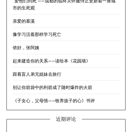
“爱他们到死”——成都的临终关怀服侍正更新着一座城
市的生死观
亲爱的慕溪
像学习活着那样学习死亡
侬好，张阿姨
起来建造你的关系——读绘本《花园墙》
跟着盲人弟兄姐妹去旅行
别让你箭袋中的利箭成了随时爆炸的火箭
《子女心，父母情——牧养孩子的心》书评
近期评论