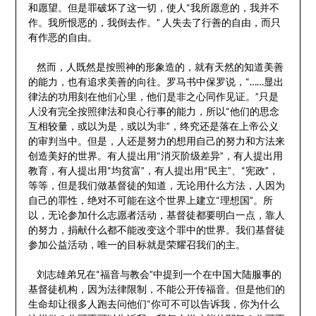
和愿望。但是罪破坏了这一切，使人“我所愿意的，我并不
作。我所恨恶的，我倒去作。” 人失去了行善的自由，而只
有作恶的自由。
然而，人既然是按照神的形象造的，就有天然的知道美善
的能力，也有追求美善的向往。罗马书中保罗说，“……显出
律法的功用刻在他们心里，他们是非之心同作见证。”只是
人没有完全按照律法和良心行事的能力，所以“他们的思念
互相较量，或以为是，或以为非”，终究还是落在上帝公义
的审判当中。但是，人还是努力的想用自己的努力和方法来
创造美好的世界。有人提出用“消灭阶级差异”，有人提出用
教育，有人提出用“均贫富”，有人提出用“民主”、“宪政”，
等等，但是我们做基督徒的知道，无论用什么方法，人因为
自己的罪性，绝对不可能在这个世界上建立“理想国”。所
以，无论参加什么志愿者活动，基督徒都要明白一点，靠人
的努力，捐献什么都不能改变这个罪中的世界。我们基督徒
参加公益活动，唯一的目标就是荣耀召我们的主。
刘志雄弟兄在“福音与教会”中提到一个在中国大陆服事的
基督徒机构，因为法律限制，不能公开传福音。但是他们的
生命却让很多人跑去问他们“你可不可以告诉我，你为什么