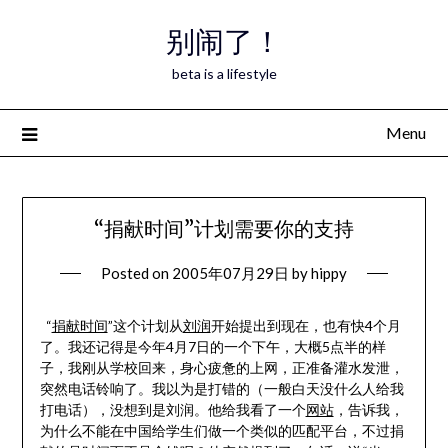
Skip
别闹了！
to
content
beta is a lifestyle
Menu
“捐献时间”计划需要你的支持
Posted on
2005年07月29日
by
hippy
“
捐献时间
”这个计划从
刘润
开始提出到现在，也有快4个月
了。我还记得是今年4月7日的一个下午，大概5点半的样
子，我刚从学校回来，身心疲惫的上网，正准备灌水发泄，
突然电话铃响了。我以为是打错的（一般白天没什么人给我
打电话），没想到是刘润。他给我看了一个
网站
，告诉我，
为什么不能在中国给学生们做一个类似的匹配平台，不过捐