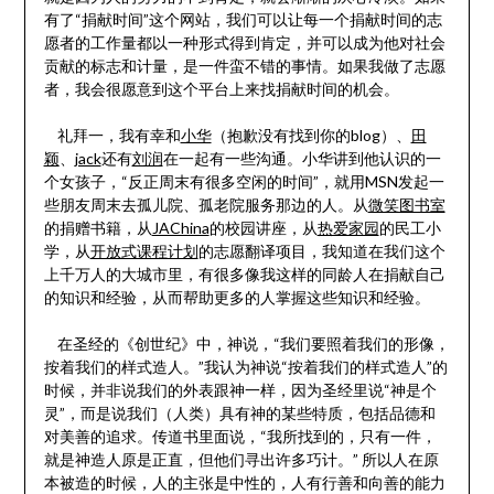
有了“捐献时间”这个网站，我们可以让每一个捐献时间的志
愿者的工作量都以一种形式得到肯定，并可以成为他对社会
贡献的标志和计量，是一件蛮不错的事情。如果我做了志愿
者，我会很愿意到这个平台上来找捐献时间的机会。
礼拜一，我有幸和
小华
（抱歉没有找到你的blog）、
田
颖
、
jack
还有
刘润
在一起有一些沟通。小华讲到他认识的一
个女孩子，“反正周末有很多空闲的时间”，就用MSN发起一
些朋友周末去孤儿院、孤老院服务那边的人。从
微笑图书室
的捐赠书籍，从
JAChina
的校园讲座，从
热爱家园
的民工小
学，从
开放式课程计划
的志愿翻译项目，我知道在我们这个
上千万人的大城市里，有很多像我这样的同龄人在捐献自己
的知识和经验，从而帮助更多的人掌握这些知识和经验。
在圣经的《创世纪》中，神说，“我们要照着我们的形像，
按着我们的样式造人。”我认为神说“按着我们的样式造人”的
时候，并非说我们的外表跟神一样，因为圣经里说“神是个
灵”，而是说我们（人类）具有神的某些特质，包括品德和
对美善的追求。传道书里面说，“我所找到的，只有一件，
就是神造人原是正直，但他们寻出许多巧计。” 所以人在原
本被造的时候，人的主张是中性的，人有行善和向善的能力