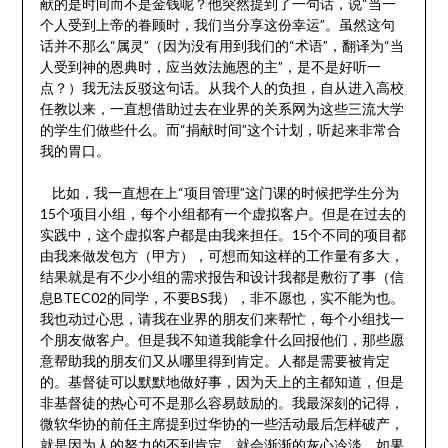
献的是时间而不是金钱呢？他突然提到了一句话，说“当一
个人受到上帝的眷顾时，我们当分享这份幸运”。虽然这句
话并不那么“属灵”（因为没有用到我们的“术语”，翻译为“当
人受到神的恩典时，应当效法施恩的主”，是不是好听一
点？）我无法反驳这句话。从我个人的负担，自从进入高校
任教以来，一直想借助过去在业界的关系网为这些三流大学
的学生们做些什么。而“捐献时间”这个计划，听起来非常合
我的胃口。
比如，我一直想在上“项目管理”这门课的时候把学生分为
15个项目小组，每个小组都有一个虚拟客户。但是在过去的
实践中，这个虚拟客户都是由我来担任。15个不同的项目都
由我来做发包方（甲方），可想而知这样的工作量有多大，
结果就是有不少小组的需求报告和设计我都是敷衍了事（信
息BTEC02的同学，不要BS我），非不愿也，实不能为也。
我也动过心思，请我在业界的朋友们来帮忙，每个小组找一
个朋友做客户。但是我不知道我能拿什么回报他们，那些愿
意帮助我的朋友们又从哪里得到肯定。人都是需要被肯定
的。基督徒可以默默地做好事，因为天上的主都知道，但是
非基督徒的热心可不是那么容易鼓励的。我最深刻的记得，
微软华协的前任主席提到过华协的一些活动最后怎样破产，
就是因为人的努力的不到肯定，就会渐渐的灰心冷淡。如果