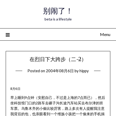
Skip
别闹了！
to
content
beta is a lifestyle
Menu
在烈日下大跨步（二-2）
Posted on
2004年08月6日
by
hippy
8月6日
早上睡到9点钟（安慰自己，不过是上海的7点而已），然后
坐科技馆门口的2路车去碾子沟长途汽车站买去布尔津的班
车票。乌鲁木齐的小偷比较厉害，路上多次有人提醒我注意
我背后的包，也亲眼看到一个维族小孩把一个偷来的手机揣