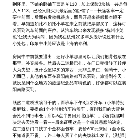
到怀里。下铺的卧铺车票是￥110，加上保险3块钱一共是每
人￥113。已经只能买到最后面的卧铺了——长途客车一定
要坐前面，后面有发动机很热，而且开起来很颠根本睡不
着。早知道如此不如托小羊在来之前就把票都买了，这样可
以买到汽车前面的座位。从汽车站出来发现很多“杭州小笼
包”让我大为纳闷，因为我在杭州20多年从没听说过有什么
小笼包，印象中小笼应该是上海的专利。
房间中午前就要退出，还好小羊那里可以让我们把背包放在
那里、补充装备。然后去二道桥巴扎，在门口稍微转了转便
大为失望，没什么值得买的东西，无非是果仁、葡萄干、小
刀而已，其他的东西在襄阳南路都可以买到。旅游到今天，
就没见到什么地方的旅游纪念品有特色的，好像都可以在襄
阳南路买到。
既然二道桥没啥可干的，而班车下午8点才开车（小羊特别
提醒我，要提前1个小时到汽车站候车，否则我们的大背包
会抢不到行李仓，所以6点半要回到北山羊）。我们就临时
决定去天池看一看——后来证明这是一个极其愚蠢的决定。
在二道桥门口找了个金杯面包车，要价600元来回（至今也
不知道贵不贵），路上每人买了个肉夹馍就出发了。没想到