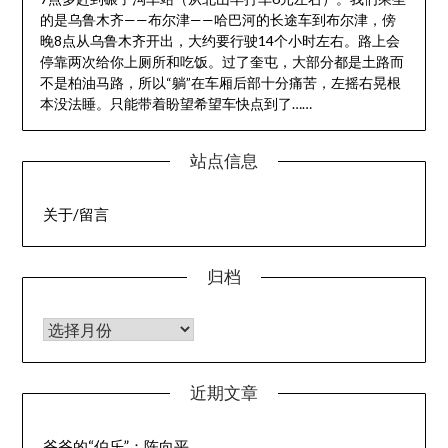
的是乌鲁木齐——布尔津——哈巴河的长途车到布尔津，傍
晚8点从乌鲁木齐开出，大约要行驶14个小时左右。路上会
停靠两次给你上厕所和吃饭。过了奎屯，大部分都是土路而
不是柏油马路，所以“躺”在车厢后部十分痛苦，左摇右晃根
本没法睡。只能带着盼望希望车快点到了……
站点信息
关于/留言
归档
归档
近期文章
爷爷的“伯乐”：陈向平