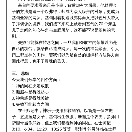
基甸的要求看来只是小事，背后却有大后果。他处理金
子的方法是造一个以弗得，却成为众人膜拜的对象，更成为
基甸全家的网罗。基甸因着制造以弗得而又把以色列人带入
了拜偶像的境界，我们接下来马上就看到基甸的70 个亲生
儿子之间的勾心斗角与血腥屠杀，这不能不说是基甸的悲
剧。
失败可能就在转念之间，一旦我们夺取神的荣耀以为是
自己的功劳，就给自己造成网罗。每一次的福音聚会、引人
归主都是神的工作，若我们以为是自己的组织和方法得力而
因此得意，免不了灵魂的丢失。
三、 总结
今天我们分享的四个方面：
1. 神的同在决定成败
2. 顺服神是得胜起步
3. 神荣耀是得胜关键
4. 失败可能转念之间
在士师记中，神乐于使用那软弱的。以笏是一位左撇
子，底波拉是女子，基甸出生低微，珊迦是个农夫，参孙用
驴腮骨当作武器，但是我们都看到神的同在。在士师记
3:10、6:34、11:29、13:25 等等，耶和华的灵降临在士师