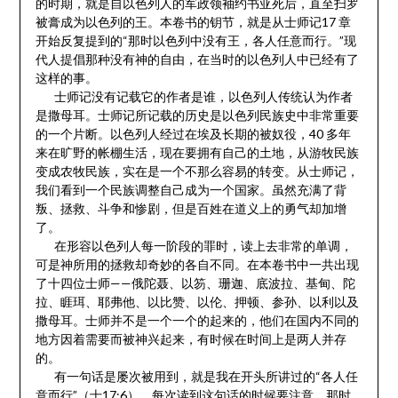
的时期，就是自以色列人的军政领袖约书亚死后，直至扫罗
被膏成为以色列的王。本卷书的钥节，就是从士师记17 章
开始反复提到的“那时以色列中没有王，各人任意而行。”现
代人提倡那种没有神的自由，在当时的以色列人中已经有了
这样的事。
士师记没有记载它的作者是谁，以色列人传统认为作者
是撒母耳。士师记所记载的历史是以色列民族史中非常重要
的一个片断。以色列人经过在埃及长期的被奴役，40 多年
来在旷野的帐棚生活，现在要拥有自己的土地，从游牧民族
变成农牧民族，实在是一个不那么容易的转变。从士师记，
我们看到一个民族调整自己成为一个国家。虽然充满了背
叛、拯救、斗争和惨剧，但是百姓在道义上的勇气却加增
了。
在形容以色列人每一阶段的罪时，读上去非常的单调，
可是神所用的拯救却奇妙的各自不同。在本卷书中一共出现
了十四位士师——俄陀聂、以笏、珊迦、底波拉、基甸、陀
拉、睚珥、耶弗他、以比赞、以伦、押顿、参孙、以利以及
撒母耳。士师并不是一个一个的起来的，他们在国内不同的
地方因着需要而被神兴起来，有时候在时间上是两人并存
的。
有一句话是屡次被用到，就是我在开头所讲过的“各人任
意而行”（士17:6），每次读到这句话的时候要注意。那时