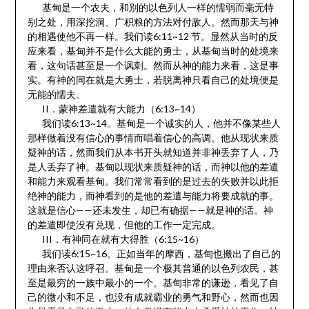
基甸是一个农夫，和别的以色列人一样的懦弱而毫无特
别之处，用深挖洞、广积粮的方法对付敌人。然而那天与神
的相遇使他不再一样。我们读6:11~12 节。显然从当时的反
应来看，基甸并不是什么大能的勇士，从基甸当时的处境来
看，这句话甚至是一个讽刺。然而从神的能力来看，这是事
实。有神的同在就是大勇士，若脱离神只看自己的处境便是
无能的懦夫。
II．蒙神差遣就有大能力（6:13~14）
我们读6:13~14。基甸是一个诚实的人，他并不像某些人
那样做着没有信心的事情而唱着信心的高调。他从现状来质
疑神的话，然而我们从本书开头就知道并非神丢弃了人，乃
是人丢弃了神。基甸以现状来质疑神的话，而神以他的差遣
和能力来观看基甸。我们常常看到的是过去的失败并以此拒
绝神的能力，而神看到的是他的差遣与能力将要成就的事。
这就是信心——还未发生，却已有确据——就是神的话。神
的差遣即使没有兑现，但他的工作一定完成。
III．有神同在就有大得胜（6:15~16）
我们读6:15~16。正如当年的摩西，基甸也搬出了自己的
理由来否认这呼召。基甸是一个极其普通的以色列农民，甚
至是最穷的一族中最小的一个。基甸非常的谦逊，看见了自
己的微小和不足，也没有成就霸业的勇气和野心，然而也因