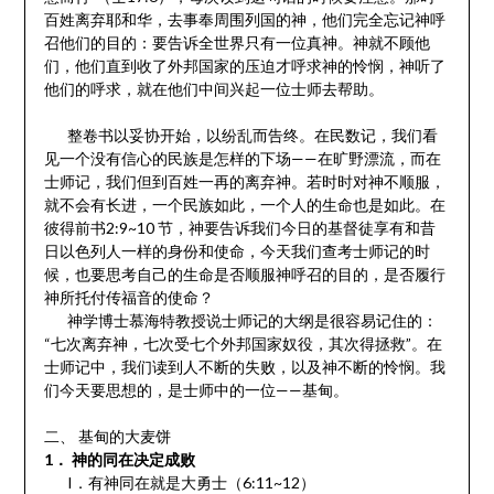
百姓离弃耶和华，去事奉周围列国的神，他们完全忘记神呼
召他们的目的：要告诉全世界只有一位真神。神就不顾他
们，他们直到收了外邦国家的压迫才呼求神的怜悯，神听了
他们的呼求，就在他们中间兴起一位士师去帮助。
整卷书以妥协开始，以纷乱而告终。在民数记，我们看
见一个没有信心的民族是怎样的下场——在旷野漂流，而在
士师记，我们但到百姓一再的离弃神。若时时对神不顺服，
就不会有长进，一个民族如此，一个人的生命也是如此。在
彼得前书2:9~10 节，神要告诉我们今日的基督徒享有和昔
日以色列人一样的身份和使命，今天我们查考士师记的时
候，也要思考自己的生命是否顺服神呼召的目的，是否履行
神所托付传福音的使命？
神学博士慕海特教授说士师记的大纲是很容易记住的：
“七次离弃神，七次受七个外邦国家奴役，其次得拯救”。在
士师记中，我们读到人不断的失败，以及神不断的怜悯。我
们今天要思想的，是士师中的一位——基甸。
二、 基甸的大麦饼
1． 神的同在决定成败
I．有神同在就是大勇士（6:11~12）