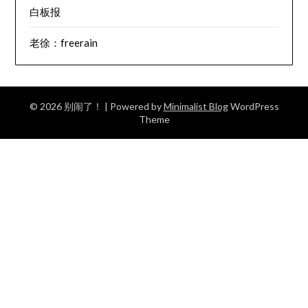
白板报
老徐：freerain
© 2026 别闹了！
| Powered by
Minimalist Blog
WordPress
Theme