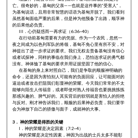
亡。很奇妙的，基甸的父亲——也就是这件事的“受害人”，
为基甸说话，且用非常智慧的话语为基甸开脱了。我们看到
虽然基甸面临严重的后果，但是神为他预备了出路，顺孚神
的后果他必负责。
III．心仍疑惑而一再求证（6:36~40）
在行动前基甸需要有力的凭据。作为一个农民，忽然一
夜之间成为以色列军队的将领，基甸不免心里有所不安，对
神提出了进一步求证的要求。我们无权去责备基甸没有信心
或者试探神，同样的事临在我们身上，恐怕连求证的勇气都
没有。神体恤了基甸的要求并用证据坚固了他的信心。
在基甸的身上来对照自己，我们是争取的顺服神明确的
命令，还是因为害怕别人可能有的负面回应，让可能面对的
逼迫或者攻击拦阻我们彰显神的荣耀。今天我们常常的不太
能够向陌生人传福音，或者即使对熟人传福音也要挑挑拣拣
那感兴趣的、脾气好的。其实背后的软弱就是害怕人的拒绝
与反对。刚才神告诉我们，顺服的后果神必负责，我们要学
会为神放下自己的骄傲与面子，成就神的大事。
3． 神的荣耀是得胜的关键
I．神的荣耀是决定因素（7:2~4）
神的荣耀是决定性因素，神因为出战的士兵太多不能彰