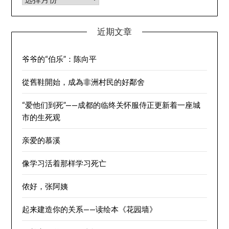
近期文章
爷爷的“伯乐”：陈向平
從舊鞋開始，成為非洲村民的好鄰舍
“爱他们到死”——成都的临终关怀服侍正更新着一座城
市的生死观
亲爱的慕溪
像学习活着那样学习死亡
侬好，张阿姨
起来建造你的关系——读绘本《花园墙》