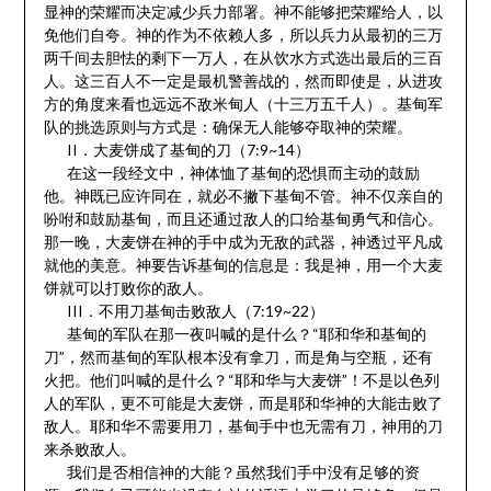
显神的荣耀而决定减少兵力部署。神不能够把荣耀给人，以
免他们自夸。神的作为不依赖人多，所以兵力从最初的三万
两千间去胆怯的剩下一万人，在从饮水方式选出最后的三百
人。这三百人不一定是最机警善战的，然而即使是，从进攻
方的角度来看也远远不敌米甸人（十三万五千人）。基甸军
队的挑选原则与方式是：确保无人能够夺取神的荣耀。
II．大麦饼成了基甸的刀（7:9~14）
在这一段经文中，神体恤了基甸的恐惧而主动的鼓励
他。神既已应许同在，就必不撇下基甸不管。神不仅亲自的
吩咐和鼓励基甸，而且还通过敌人的口给基甸勇气和信心。
那一晚，大麦饼在神的手中成为无敌的武器，神透过平凡成
就他的美意。神要告诉基甸的信息是：我是神，用一个大麦
饼就可以打败你的敌人。
III．不用刀基甸击败敌人（7:19~22）
基甸的军队在那一夜叫喊的是什么？“耶和华和基甸的
刀”，然而基甸的军队根本没有拿刀，而是角与空瓶，还有
火把。他们叫喊的是什么？“耶和华与大麦饼”！不是以色列
人的军队，更不可能是大麦饼，而是耶和华神的大能击败了
敌人。耶和华不需要用刀，基甸手中也无需有刀，神用的刀
来杀败敌人。
我们是否相信神的大能？虽然我们手中没有足够的资