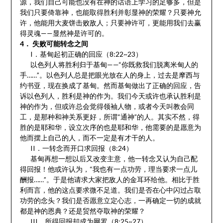
源，我们自己可能也没有在神的话语上学习的足够多，但是
我们只要倚靠神，也能取得胜利并彰显神的荣耀？只要神允
许，他能用大麦饼击败敌人；只要神许可，更能用我们去赢
得灵魂——显然神是许可的。
4． 失败可能转念之间
I．基甸起初正确的回应（8:22~23）
以色列人将胜利归于基甸——“你既救我们脱离米甸人的
手……”。以色列人总是把眼光放在人的身上，过去是摩西与
约书亚，现在换成了基甸。然而基甸做出了正确的回应，告
诉以色列人，胜利是神的作为。我们今天或许也承认胜利是
神的作为，但或许总会觉得领袖人物，或者今天叫教会同
工，是那种和神关系更好，所谓“通神”的人。其实不然，得
胜的是耶和华，设立次序的也是耶和华，他需要的是愿意为
他而摆上自己的人，而不一定是有才干的人。
II．一转念而开口求回报（8:24）
基甸再想一想以后又改变主意，他一转念又认为自己配
得回报！他或许认为，“我也有一点功劳，理当要求一点儿
酬报……”。于是他请求大家把敌人的金耳环给他。相比于胜
利而言，他的这点要求微不足道。我们是否在心中闪过占取
功劳的念头？我们是否愿意立定心志，一再确定一切的成就
都是神的恩典？还是贸然夺取神的荣耀？
III．所得回报却成为网罗（8:25~27）