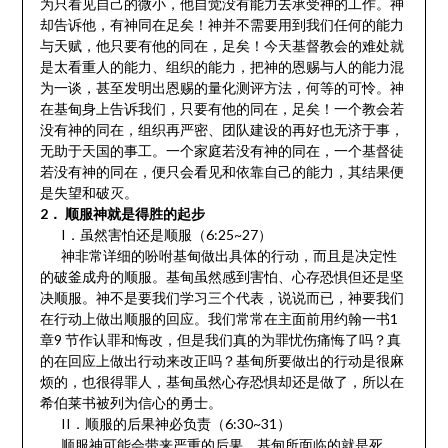
为只看见自己的微小，他自觉没有能力去承受神的工作。神
却告诉他，有神同在足矣！神并不需要用到我们任何的能力
与天赋，他只要有他的同在，足矣！今天基督教会的难处就
是太看重人的能力、组织的能力，把神的恩赐与人的能力混
为一谈，甚至发明出恩赐的量化测评方法，何等的可怜。神
在基甸身上告诉我们，只要有他的同在，足矣！一个教会若
没有神的同在，组织再严密、团队建设的再好也无济于事，
无助于天国的事工。一个家庭若没有神的同在，一个基督徒
若没有神的同在，便只会看见和依靠自己的能力，其结果便
是失望和破灭。
2． 顺服神就是得胜的起步
I．虽然害怕还是顺服（6:25~27）
神非常详细的吩咐基甸做出具体的行动，而且是决定性
的破釜成舟的顺服。基甸虽然感到害怕、心存恐惧但还是坚
决顺服。神不是要我们学习三个代表，说说而已，神要我们
在行动上做出顺服的回应。我们常常在主面前用约翰一书1
章9 节作认罪和悔改，但是我们真的为罪忧伤痛悔了吗？真
的在回应上做出行动来改正吗？基甸所要做出的行动是很麻
烦的，也很得罪人，基甸虽然心存恐惧却还是做了，所以在
希伯莱书被列为信心的勇士。
II．顺服的后果神必负责（6:30~31）
顺服神可能会带来严重的后果，基甸所面临的就是死