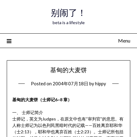
Skip
别闹了！
to
content
beta is a lifestyle
Menu
基甸的大麦饼
Posted on
2004年07月18日
by
hippy
基甸的大麦饼（士师记6~8 章）
一、 士师记简介
士师记，英文为Judges，在原文中也有“审判官”的意思。有
人称士师记为以色列民黑暗时代的记载——百姓离弃耶和华
（士2:13），耶和华也离弃百姓（士2:23）。士师记所包括