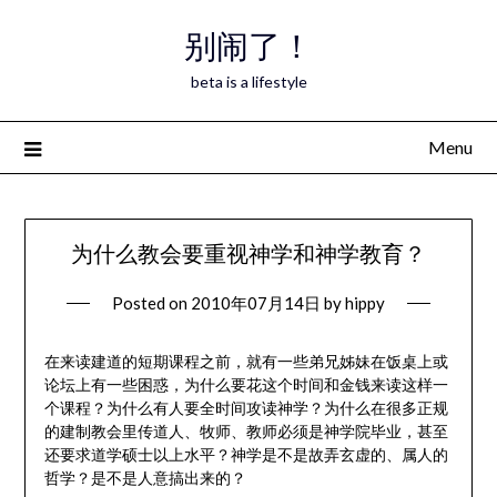
Skip
别闹了！
to
content
beta is a lifestyle
Menu
为什么教会要重视神学和神学教育？
Posted on
2010年07月14日
by
hippy
在来读建道的短期课程之前，就有一些弟兄姊妹在饭桌上或
论坛上有一些困惑，为什么要花这个时间和金钱来读这样一
个课程？为什么有人要全时间攻读神学？为什么在很多正规
的建制教会里传道人、牧师、教师必须是神学院毕业，甚至
还要求道学硕士以上水平？神学是不是故弄玄虚的、属人的
哲学？是不是人意搞出来的？