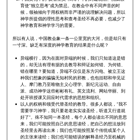
育使“独立思考”成为禁忌。在教会中有不同声音的时
候，领袖倾向于用权柄而非严谨的说理解决问题，所以
神学所提倡的理性思考和查考圣经不再必要，也减少了
神学教育和神学学习的需要。
所以有人说，中国教会象一条一公里宽的大河，但是却只有
一寸深。缺乏有深度的神学教育的结果是什么呢？
异端横行，因为在面对异端的时候，我们只知道这是错
的，却无法有理有据的去教导和辩证如何错、为何错、
错在哪里？要知道，异端不仅仅是东方闪电、被立王这
种我们想象的骗骗无知村民的邪教，也包括耶和华见证
人、摩门教乃至唯物主义心理学、新纪元运动、自由
派、成功神学这些彬彬有礼、英文流利、网站华丽、到
处开班授课又回应时代需求的思想和组织。
以人的权柄和领受代替圣经的教导。很多人都说，“我不
需要学习神学，我只要老老实实读圣经，听道又行道就
好了”。殊不知同一本圣经，每个人都会读出不同的意思
来，我们可能按照自己的意思读经，把自己的想法放到
圣经里去再读出来；我们也可能按照某个传统或某个人
的主张来读经；我们也可能错误的解释圣经乃至机械的