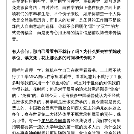
是歪歪扭扭的神学。尽早的学习神学、重视神学，就可以避
免走很多弯路，自讨苦吃。而神学的归正也在很多层面上影
响我们的事奉和生活。举个例子来说，如果你清楚一个人得
救是全然靠着恩典，而非人的功劳，是圣灵的工作而不是败
坏的人自由意志的选择，你就不会用弱化“罪”与“灭亡”的方
式去传福音，而是更专心用正确的福音信息辅以祷告来传福
音。
有人会问，那自己看看书不就行了吗？为什么要去神学院读
学位、读文凭，花上那么多的时间和代价呢？
同样的道理，学计算机科学自己在家里看看书、上上网不就
行了？学MBA自己在家里看看书、看看励志片不就行了？很
多时候我们采用一个“双重标准”，就是对于世俗的知识我们
舍得花钱、花时间；但是对于属灵的追求总觉得那是“业余”
的，“免费”的。直到今天，还有很多中国基督徒认为圣经就
是应该免费拿的，神学就是应该免费学的，夏令营就是要免
费去的。中国教会受惠于西差会和西方爱主的弟兄姊妹这么
多年，身在世界第二大经济体里不愿意承担属灵的责任，殊
为可惜。有一个
弟兄也是同事
曾经跟我说过，我们在公司里
招聘都要第一流的大学毕业的第一流的技术人员，为什么我
们在事奉神的时候却可以随随便便，拿业余时间、业余的精