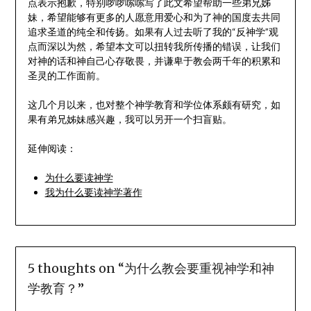
点表示抱歉，特别啰啰嗦嗦写了此文希望帮助一些弟兄姊
妹，希望能够有更多的人愿意用爱心和为了神的国度去共同
追求圣道的纯全和传扬。如果有人过去听了我的“反神学”观
点而深以为然，希望本文可以扭转我所传播的错误，让我们
对神的话和神自己心存敬畏，并谦卑于教会两千年的积累和
圣灵的工作面前。
这几个月以来，也对整个神学教育和学位体系颇有研究，如
果有弟兄姊妹感兴趣，我可以另开一个扫盲贴。
延伸阅读：
为什么要读神学
我为什么要读神学著作
5 thoughts on “
为什么教会要重视神学和神
学教育？
”