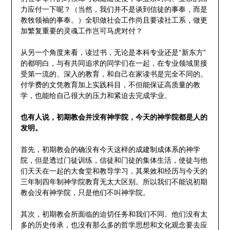
力应付一下呢？（当然，我们并不是谈到信徒的事奉，而是
教牧领袖的事奉。）全职做社会工作尚且要读社工系，做更
加繁复重要的灵魂工作岂可马虎对付？
从另一个角度来看，读过书，无论是本科专业还是“新东方”
的都明白，与有共同追求的同学们在一起，在专业领域里接
受第一流的、深入的教育，和自己在家读书是完全不同的。
付学费的文凭教育加上实践科目，不但能保证高质量的教
学，也能给自己很大的压力和紧迫去完成学业。
也有人说，初期教会并没有神学院，今天的神学院都是人的
发明。
首先，初期教会的确没有今天这样的成建制成体系的神学
院，但是透过门徒训练，信徒和门徒的集体生活，使徒与他
们天天在一起的大食堂和教导学习，其果效和经历与今天的
三年制四年制神学院教育无太大区别。所以我们不能说初期
教会没有神学院，只是他们不叫神学院。
其次，初期教会所面临的迫切任务和我们不同。他们没有太
多的历史传承，也没有那么多的哲学思想和文化观念要去应