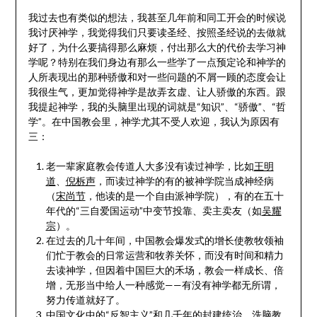
我过去也有类似的想法，我甚至几年前和同工开会的时候说
我讨厌神学，我觉得我们只要读圣经、按照圣经说的去做就
好了，为什么要搞得那么麻烦，付出那么大的代价去学习神
学呢？特别在我们身边有那么一些学了一点预定论和神学的
人所表现出的那种骄傲和对一些问题的不屑一顾的态度会让
我很生气，更加觉得神学是故弄玄虚、让人骄傲的东西。跟
我提起神学，我的头脑里出现的词就是“知识”、“骄傲”、“哲
学”。在中国教会里，神学尤其不受人欢迎，我认为原因有
三：
老一辈家庭教会传道人大多没有读过神学，比如
王明
道
、
倪柝声
，而读过神学的有的被神学院当成神经病
（
宋尚节
，他读的是一个自由派神学院），有的在五十
年代的“三自爱国运动”中变节投靠、卖主卖友（如
吴耀
宗
）。
在过去的几十年间，中国教会爆发式的增长使教牧领袖
们忙于教会的日常运营和牧养关怀，而没有时间和精力
去读神学，但因着中国巨大的禾场，教会一样成长、倍
增，无形当中给人一种感觉——有没有神学都无所谓，
努力传道就好了。
中国文化中的“反智主义”和几千年的封建统治、洗脑教