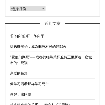
归档
近期文章
爷爷的“伯乐”：陈向平
從舊鞋開始，成為非洲村民的好鄰舍
“爱他们到死”——成都的临终关怀服侍正更新着一座城
市的生死观
亲爱的慕溪
像学习活着那样学习死亡
侬好，张阿姨
起来建造你的关系——读绘本《花园墙》