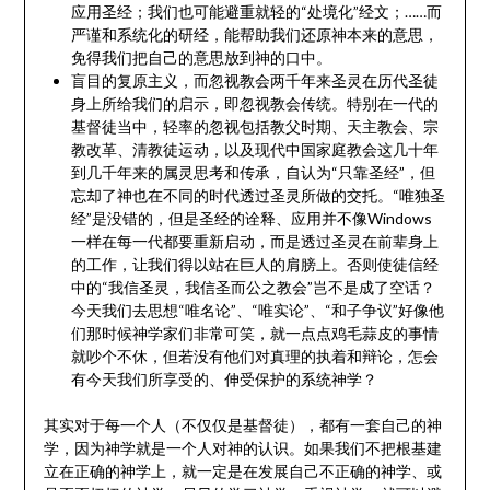
应用圣经；我们也可能避重就轻的“处境化”经文；……而
严谨和系统化的研经，能帮助我们还原神本来的意思，
免得我们把自己的意思放到神的口中。
盲目的复原主义，而忽视教会两千年来圣灵在历代圣徒
身上所给我们的启示，即忽视教会传统。特别在一代的
基督徒当中，轻率的忽视包括教父时期、天主教会、宗
教改革、清教徒运动，以及现代中国家庭教会这几十年
到几千年来的属灵思考和传承，自认为“只靠圣经”，但
忘却了神也在不同的时代透过圣灵所做的交托。“唯独圣
经”是没错的，但是圣经的诠释、应用并不像Windows
一样在每一代都要重新启动，而是透过圣灵在前辈身上
的工作，让我们得以站在巨人的肩膀上。否则使徒信经
中的“我信圣灵，我信圣而公之教会”岂不是成了空话？
今天我们去思想“唯名论”、“唯实论”、“和子争议”好像他
们那时候神学家们非常可笑，就一点点鸡毛蒜皮的事情
就吵个不休，但若没有他们对真理的执着和辩论，怎会
有今天我们所享受的、伸受保护的系统神学？
其实对于每一个人（不仅仅是基督徒），都有一套自己的神
学，因为神学就是一个人对神的认识。如果我们不把根基建
立在正确的神学上，就一定是在发展自己不正确的神学、或