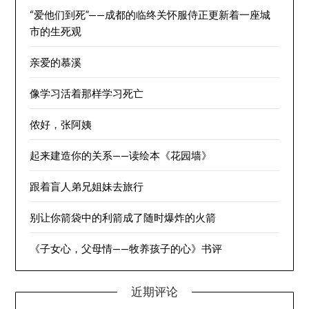
“爱他们到死”——成都的临终关怀服侍正更新着一座城
市的生死观
亲爱的慕溪
像学习活着那样学习死亡
侬好，张阿姨
起来建造你的关系——读绘本《花园墙》
跟着盲人弟兄姐妹去旅行
别让你箭袋中的利箭成了随时爆炸的火箭
《子女心，父母情——牧养孩子的心》书评
近期评论