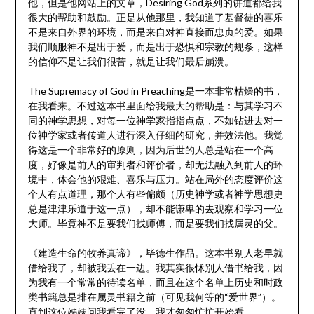
他，但是他网站上的文章，Desiring God系列的讲道都给我
很大的帮助和鼓励。正是从他那里，我知道了基督徒的喜乐
不是来自外界的环境，而是来自对神直接而忠贞的爱。如果
我们顺服神不是出于爱，而是出于恐惧和宗教的规条，这样
的信仰不是让我们很苦，就是让我们最后崩溃。
The Supremacy of God in Preaching是一本非常枯燥的书，
在我看来。不过这本书里面给我最大的帮助是：与其学习不
同的神学思想，对每一位神学家指指点点，不如钻进去对一
位神学家或者传道人进行深入仔细的研究，并效法他。我觉
得这是一个非常好的原则，因为后世的人总是站在一个高
度，好像是前人的审判者和评价者，却无法融入到前人的环
境中，体会他的艰难、喜乐与压力。站在局外的态度评价这
个人有点道理，那个人有些偏颇（历史神学或者神学思想史
总是津津乐道于这一点），却不能谦卑的去观察和学习一位
大师。毕竟神不是要我们找师傅，而是要我们找属灵的父。
《建造生命的牧养真谛》，毕德生作品。这本书别人老早就
借给我了，却被我丢在一边。我其实很怵别人借书给我，因
为我有一个常常的待读名单，而且在这个名单上历史和时政
类书籍总是排在属灵书籍之前（可见我何等的“爱世界”）。
直到这位姊妹问我看完了没，我才匆匆忙忙开始看。