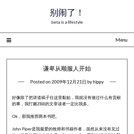
Skip
别闹了！
to
content
beta is a lifestyle
Menu
谦卑从顺服人开始
Posted on
2009年12月21日
by
hippy
好像除了把讲道稿子往这里黏贴，我就没有做过什么有贡献
的事，我打赌ZBB的文章读者一定比我多。
Ok，那我推荐两本书吧。
John Piper是我最爱的牧师和书籍作者，虽然从来没有见过