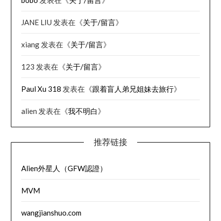
bobo
发表在《
关于/留言
》
JANE LIU
发表在《
关于/留言
》
xiang
发表在《
关于/留言
》
123
发表在《
关于/留言
》
Paul Xu 318
发表在《
跟着盲人弟兄姐妹去旅行
》
alien
发表在《
我不明白
》
推荐链接
Alien外星人（GFW認證）
MVM
wangjianshuo.com