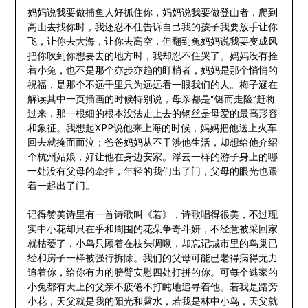
妈妈说我要做捕鱼人好抓住你，妈妈说我要做登山者，爬到
高山去找你时，我还忍不住告诉自己我的孩子我要放手让你
飞，让你去大海，让你去高空，但翻到兔妈妈说我要变成风
把你吹到你想要去的地方时，我却忍不住哭了。妈妈没有拴
着小兔，也不是那个亦步亦趋的盯梢者，妈妈是那个悄悄的
祝福，是那个不远千里只为远远看一眼我们的人。梅子涵在
解读其中一页插画的时候特别说，母亲都是“铤而走险”赶将
过来，那一根细的根本没法走上去的钢丝是母爱的最高形容
和象征。我想起XPP说他来上海的时候，妈妈把他送上火车
回去就掩面而泣；爸爸妈妈从不干涉他生活，却想给他介绍
个杭州姑娘，好让他在身边安家。浮云一样的游子身上的哪
一处没有父母的牵挂，年轻的我们出了门，父母的眼光也跟
着一起出了门。
记得赞美诗里有一首诗歌叫《若》，诗歌唱得很美，不过现
实中小花却只在乎和周围的花朵争奇斗妍，不经意被采回家
就枯萎了，小鸟只顾着在枝头啁啾，却忘记城市里的鸟巢已
经和房子一样被强行拆除。我们的父母可能已老得病得无力
追着你，给你有力的膀臂安慰四处打拼的你。可每个逃家的
小兔都有天上的父亲不疲倦不打盹地追寻着他。若我是路旁
小花，天父就是我的阳光和露水，若我是林中小鸟，天父就