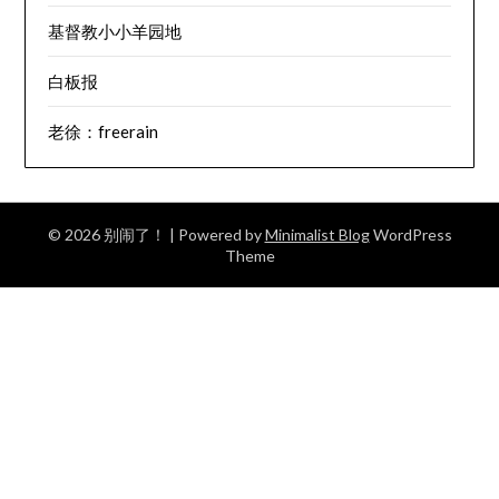
基督教小小羊园地
白板报
老徐：freerain
© 2026 别闹了！
| Powered by
Minimalist Blog
WordPress
Theme