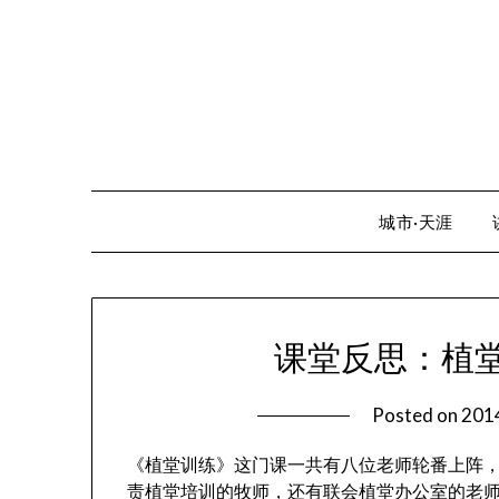
Skip
to
content
城市·天涯
课堂反思：植
Posted on
20
《植堂训练》这门课一共有八位老师轮番上阵
责植堂培训的牧师，还有联会植堂办公室的老