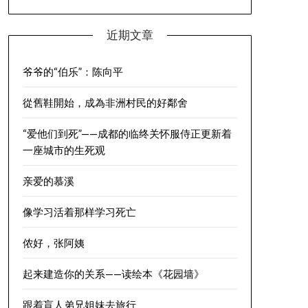
近期文章
爷爷的“伯乐”：陈向平
從舊鞋開始，成為非洲村民的好鄰舍
“爱他们到死”——成都的临终关怀服侍正更新着
一座城市的生死观
亲爱的慕溪
像学习活着那样学习死亡
侬好，张阿姨
起来建造你的关系——读绘本《花园墙》
跟着盲人弟兄姐妹去旅行