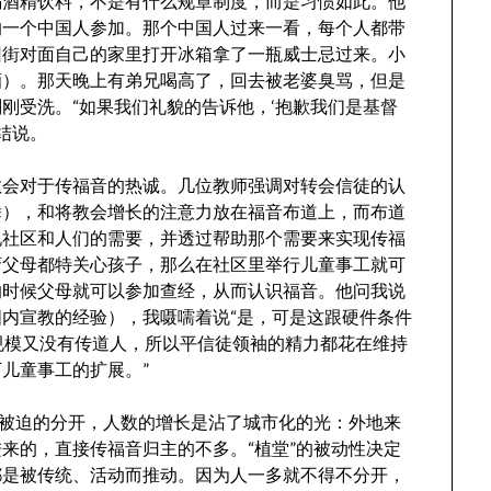
喝酒精饮料，不是有什么规章制度，而是习惯如此。他
的一个中国人参加。那个中国人过来一看，每个人都带
回街对面自己的家里打开冰箱拿了一瓶威士忌过来。小
酒）。那天晚上有弟兄喝高了，回去被老婆臭骂，但是
刚受洗。“如果我们礼貌的告诉他，‘抱歉我们是基督
结说。
教会对于传福音的热诚。几位教师强调对转会信徒的认
舞），和将教会增长的注意力放在福音布道上，而布道
现社区和人们的需要，并透过帮助那个需要来实现传福
裔父母都特关心孩子，那么在社区里举行儿童事工就可
的时候父母就可以参加查经，从而认识福音。他问我说
内宣教的经验），我嗫嚅着说“是，可是这跟硬件条件
规模又没有传道人，所以平信徒领袖的精力都花在维持
儿童事工的扩展。”
而被迫的分开，人数的增长是沾了城市化的光：外地来
来的，直接传福音归主的不多。“植堂”的被动性决定
都是被传统、活动而推动。因为人一多就不得不分开，