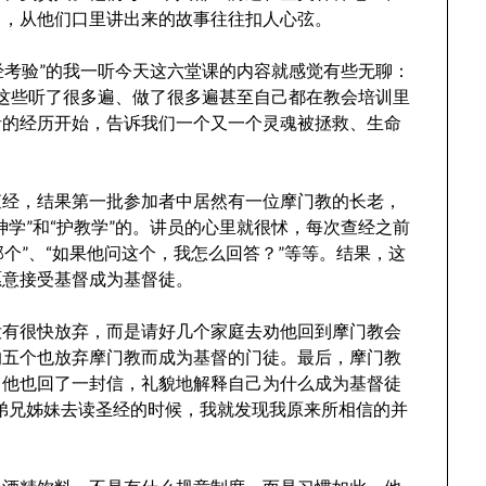
富，从他们口里讲出来的故事往往扣人心弦。
经考验”的我一听今天这六堂课的内容就感觉有些无聊：
等这些听了很多遍、做了很多遍甚至自己都在教会培训里
音的经历开始，告诉我们一个又一个灵魂被拯救、生命
查经，结果第一批参加者中居然有一位摩门教的长老，
学”和“护教学”的。讲员的心里就很怵，每次查经之前
那个”、“如果他问这个，我怎么回答？”等等。结果，这
愿意接受基督成为基督徒。
没有很快放弃，而是请好几个家庭去劝他回到摩门教会
的五个也放弃摩门教而成为基督的门徒。最后，摩门教
，他也回了一封信，礼貌地解释自己为什么成为基督徒
弟兄姊妹去读圣经的时候，我就发现我原来所相信的并