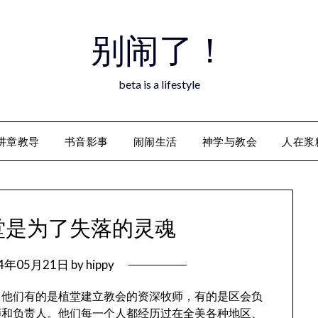
别闹了！
beta is a lifestyle
讲章教导
书音影事
闹闹生活
神学与教会
人在浆
堂是为了失落的灵魂
14年05月21日
by
hippy
，他们有的是植堂建立教会的资深牧师，有的是区会负
师和负责人。他们每一个人都经历过在全美各种地区、