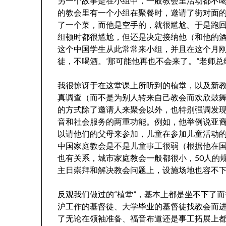
另一个故事是在小组中，一般教会里活动都不
的教会里有一个小组在聚餐时，邀请了街对面
了一个菜，而他是空手的，就很尴尬。于是跑
组顿时都很尴尬，但还是决定接纳他（和他的
这个中国学生从此常常来小组，并且在这个月刚
徒，不喝酒。’那可能他再也不会来了。”老师总
我很惊讶于在这堂课上所听到的植堂，以及新
真调查（而不是为别人转来自己教会而欢欣鼓
的方式除了邀请人来聚会以外，也特别强调发
音和社会服务的两重功能。例如，他举例说亚
以请他们的父母来参加，儿童在参加儿童活动
中国家庭教会是不是儿童事工很弱（根据他在国
也有关系，城市家庭教会一般都很小，50人的
主日崇拜和解决教会问题上，设施场地也容不下
反观我们做过的“植堂”，基本上都是坐不下了
沪工作的基督徒、大学毕业的基督徒找教会而进
了无论在领袖准备、福音布道还是事工拓展上