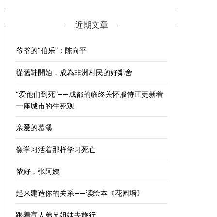
近期文章
爷爷的“伯乐”：陈向平
從舊鞋開始，成為非洲村民的好鄰舍
“爱他们到死”——成都的临终关怀服侍正更新着
一座城市的生死观
亲爱的慕溪
像学习活着那样学习死亡
侬好，张阿姨
起来建造你的关系——读绘本《花园墙》
跟着盲人弟兄姐妹去旅行