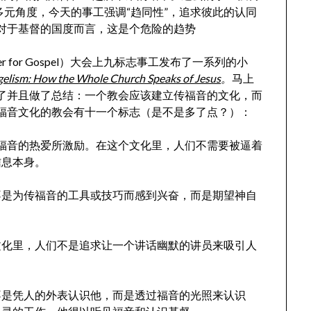
多元角度，今天的事工强调“趋同性”，追求彼此的认同
对于基督的国度而言，这是个危险的趋势
her for Gospel）大会上九标志事工发布了一系列的小
elism: How the Whole Church Speaks of Jesus
。
马上
了并且做了总结：一个教会应该建立传福音的文化，而
福音文化的教会有十一个标志（是不是多了点？）：
福音的热爱所激励。在这个文化里，人们不需要被逼着
信息本身。
不是为传福音的工具或技巧而感到兴奋，而是期望神自
文化里，人们不是追求让一个讲话幽默的讲员来吸引人
不是凭人的外表认识他，而是透过福音的光照来认识