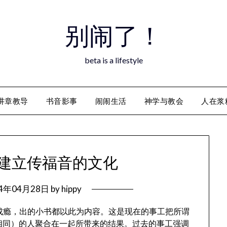
别闹了！
beta is a lifestyle
讲章教导
书音影事
闹闹生活
神学与教会
人在浆
建立传福音的文化
14年04月28日
by
hippy
志成瘾，出的小书都以此为内容。这是现在的事工把所谓
d”（理念相同）的人聚合在一起所带来的结果。过去的事工强调