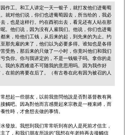
萄园作工。和工人讲定一天一银子，就打发他们进葡萄
人。就对他们说，你们也进葡萄园去，所当给的，我必
出去，也是这样行。约在酉初出去，看见还有人站在那
站呢。他们说，因为没有人雇我们。他说，你们也进葡
人都来，给他们工钱，从后来的起，到先来的为止。约
及至那先雇的来了，他们以为必要多得。谁知也是各得
劳苦受热，那后来的只做了一小时，你竟叫他们和我们
不亏负你。你与我讲定的，不是一钱银子吗。拿你的走
的。我的东西难道不可随我的意思用吗。因为我作好
前，在前的将要在后了。（有古卷在此有因为被召的人
常常想起一些朋友，以前我曾問他說是否對基督教有興
想接觸吧。因為對他而言感覺起來宗教是一種束縛，而
身養性時，才會想去做的事情。
薪水發放。我想到我们常常听到有的人是死前才信主，
主了，和我们朋友所說的“我想在年老時再去接觸信