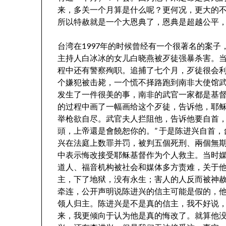
来，多关一个月算是什么呢？更何况，更大的
所以特赦就是一个大恩典了，恩典是超越公平
台湾在1997年的时候曾经有一个很著名的案子
主持人白冰冰的女儿白晓燕被歹徒强暴杀害。
程中还有警察殉职。追捕了七个月，歹徒很会
个嫌犯被击毙，一个慌不择路跑到南非大使馆
发生了一件很美的事，南非的武官一家都是基
的过程中画了一幅画给这个歹徒，告诉他，耶稣
举枪欲自尽。武官夫人拦阻他，告诉他要自首，
頭，上帝還是會饒恕你的。” 于是陈进兴自首
兴在法庭上数罪并罚，被判五個死刑、兩個無
中表示悔改接受耶稣基督作为个人救主。当时
道人、福音机构被社会和媒体多方责难，关于
主，下了地狱，没有永生；害人的人反而被神
牵连，公开声明说陈进兴的信主可能是假的，
领人归主。陈进兴是不是真的信主，我不好说
来，我更倾向于认为他是真的悔改了。就算他