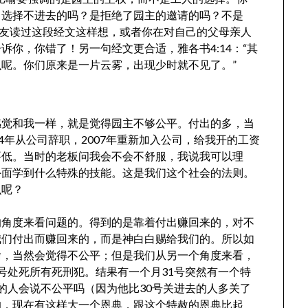
己选择不进去的吗？是拒绝了园主的邀请的吗？不是
朋友读过这段经文这样想，或者你在对自己的父母亲人
你，你错了！另一句经文更合适，雅各书4:14：“其
呢。你们原来是一片云雾，出现少时就不见了。”
感觉和我一样，就是觉得园主不够公平。付出的多，当
4年从公司辞职，2007年重新加入公司，给我开的工资
要低。当时的老板问我会不会不舒服，我说我可以理
外面学到什么特殊的技能。这是我们这个社会的法则。
么呢？
的角度来看问题的。得到的是靠着付出赚回来的，对不
我们付出而赚回来的，而是神白白赐给我们的。所以如
喻，当然会觉得不公平；但是我们从另一个角度来看，
号处死所有死刑犯。结果有一个月31号突然有一个特
的人会说不公平吗（因为他比30号关进去的人多关了
的，现在有这样大一个恩典，跟这个特赦的恩典比起