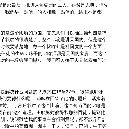
就是那最后一批进入葡萄园的工人。雖然是恩典，但先
，我們早一點信主的人和晚一點信的….結果不是都一
确的是这个比喻的范围。首先我们可以确定葡萄园是神
一节就讲的很清楚了，整个比喻是讲天国的。但是这个
的时候要清楚地：每一个比喻都是神国度的一个方面，
是信徒的生命；珠子的比喻强调是天国的宝贵；而这个
绝对的主权给我们恩典。我们可以接下去具体看如何理
是解决什么问题的？原来在19章27节，彼得跟耶稣
我们要得什么呢。”耶稣在回答了他的问题后，紧接着
在前。”，然后就讲了这个比喻。这个葡萄园的比喻是
要在前”这个道理。主耶穌對彼得和那些門徒，提到他
教訓，說明雖然我們事奉主會得到賞賜，卻不該斤斤計
個比喻中的葡萄園，園主，工人，清早，巳初，午正等