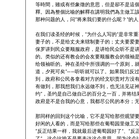
等時間，雖或有些象徵的意思，但是卻不是這
釋。因為整個比喻的解釋在講明我們為主做工
那种问题的人，问“将来我们要的什么呢？”的人
在我们读圣经的时候，“为什么人写的”是非常
妻子的，不是给丈夫来辖制妻子的；丈夫要爱
保罗讲到民众要顺服政府，是讲给民众听不是
的。类似的还有教会的会友要顺服教会的领袖
给领袖听的。神在圣经中所强调的一个原则，就
道，夕死可矣”——听听就可以了。如果我们反
到，政府和公民各拿着对方的经文职责对方没
有做到，那我想我们永远做不到，也无法见证神
约”，圣约是自己做自己的百分之一百，并将结
政府是不是合我的心意，我都尽公民的本分；
那同样的回到这个比喻，它不是写给那些观望
好闲的人看的，而是写给那些在葡萄园里做工
“反正结果一样，我就最后进葡萄园好了”、“
了”。这个比喻不是要表达这个意思。因为这个