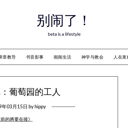
别闹了！
beta is a lifestyle
讲章教导
书音影事
闹闹生活
神学与教会
人在浆
2：葡萄园的工人
09年03月15日
by
hippy
在前的將要在後》