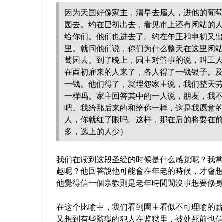
因为天国好像家主，清早去雇人，进他的葡
园去。约在巳初出去，看见市上还有闲站的
给你们。他们也进去了。约在午正和申初又
里。就问他们说，你们为什么整天在这里闲
萄园去。到了晚上，园主对管事的说，叫工
在酉初雇来的人来了，各人得了一钱银子。
一钱。他们得了，就埋怨家主说，我们整天
一样吗。家主回答其中的一人说，朋友，我
吧。我给那后来的和给你一样，这是我愿意
人，你就红了眼吗。这样，那在后的将要在
多，选上的人少）
我们在读到这段圣经的时候是什么感觉呢？我
趣呢？他回答說他可能會在年老的時候，才會
他覺得信一個宗教則是老年時閒閒沒事想要修
在这个比喻中，我们看到園主看似不可理喻的
又想到有些監獄的犯人在监狱里，被处死前也信