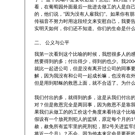
看，在葡萄园外面最后一批进去做工的人是自
的，他们说，“因为没有人雇我们”。如果你有
传福音不努力时用这段经文来安慰自己，我要告诉
实明天如何，你们还不知道。你们的生命是什么
二、 公义与公平
我第一次看到这个比喻的时候，我想很多人的
然要得到的多；付出得少，得到的也少。我200
就比一起进公司，但是没有离开过公司的同事
解，因为我没有和公司一起成长嘛，也没有在
但是用到耶稣的救恩上面，就不合适了。为什
我们付出的多，就得到的多，这是从我们付出
对？但是救恩完全是两回事，因为救恩不是靠
果我们从做工的的工价这个角度来看待这个比
假设有一个放死刑犯人的监狱，原定每个月的1
赦，赦免所有监牢里的死刑犯，那2号关进监牢
将近一个月）？不会。因为他本来定命是要死