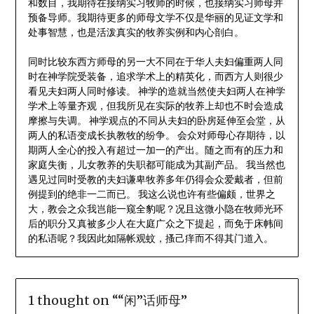
和数目，我期待在接纳实习牧师的时候，也接纳实习师母并
预备导师。我期待更多的师母文学不仅是华丽的见证文学和
处事智慧，也是活泼真实的牧养实例和内心剖白。
同时比较东西方师母的另一大不同在于华人夫妇偏重两人同
时在神学院受装备，追求学术上的精英化，而西方人则很少
看见夫妇两人同时修读。 神学的造就当然使夫妇两人在神学
学术上等量齐观，但我所见在实际的牧养上却也不时会造成
摩擦与失调。 神学观点的不同从夫妇的卧房延伸至会堂，从
两人的私语变成长执教牧的纷争。 会众对师母心存期待，以
期两人全心的投入有超过一加一的产出。随之而有的压力和
家庭失衡，儿女教养的失职都可能成为其副产品。 我当然也
遇见过同时受教的夫妇谦卑牧养多年仍得会众爱戴者，但前
例提到的绝非一二而已。 我这么说也许有些偏颇，世界之
大，教会之众我岂能一窥全豹呢？况且这微小隐在牧师光环
后的职分又真被多少人在大庭广众之下提起，而免于床帏间
的私语呢？我因此如隔帐观蚊，搔己痒而不得其门道入。
1 thought on “
“闲”话师母
”