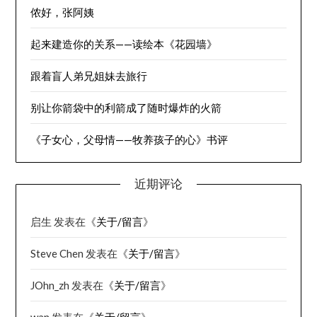
侬好，张阿姨
起来建造你的关系——读绘本《花园墙》
跟着盲人弟兄姐妹去旅行
别让你箭袋中的利箭成了随时爆炸的火箭
《子女心，父母情——牧养孩子的心》书评
近期评论
启生
发表在《
关于/留言
》
Steve Chen
发表在《
关于/留言
》
JOhn_zh
发表在《
关于/留言
》
wan
发表在《
关于/留言
》