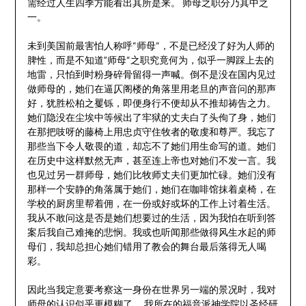
需经过人生四季方能看出其所是来。 师母之职分乃其中之
一。
未到美国前最害怕人称呼“师母“，不是已经没了好为人师的
脾性，而是不知道”师母“之职究竟何为，似乎一脚踩上去的
地雷，只怕到时粉身碎骨留得一声喊。倒不是没在国内见过
做师母的，她们在逼仄阁楼的角落里用老旦的声音问的那声
好，犹胜松柏之矍铄，即便身行不便却从不推却祷告之力。
她们隐没在尘埃中等候出了牢狱的丈夫白了头佝了身，她们
在那把吱呀的藤椅上用忠贞守住牧者的敬虔和尊严。我忘了
那些当下令人敬畏的道，却忘不了她们用生命写的道。她们
在历史中这样默然无声，甚至连上帝也对她们不发一言。我
也见过另一群师母，她们比牧师丈夫们更加忙碌。她们没有
那样一个安静的角落属于她们，她们在咖啡馆抹着桌椅，在
学校的厨房里帮着佣，在一份或好或坏的工作上讨着生活。
我从不敢问这是否是她们想要过的生活，因为我怕在听到答
案后我自己难掩的悲悯。我或也听闻那些做得风生水起的师
母们，我却总担心她们错用了教会的舞台最后落得无人喝
彩。
因此当我定意要考察这一身份在世界另一端的景况时，我对
师母的认识似乎更模糊了 。我所在的福音派神学院以圣经研