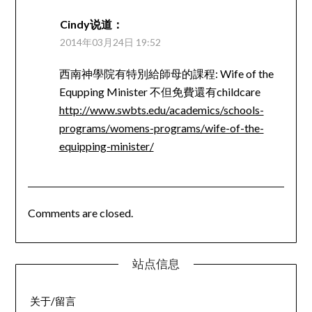
Cindy
说道：
2014年03月24日 19:52
西南神學院有特別給師母的課程: Wife of the
Equpping Minister 不但免費還有childcare
http://www.swbts.edu/academics/schools-
programs/womens-programs/wife-of-the-
equipping-minister/
Comments are closed.
站点信息
关于/留言