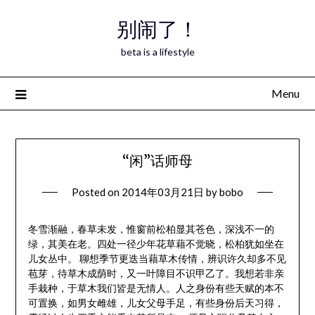
Skip
别闹了！
to
content
beta is a lifestyle
Menu
“闲”话师母
Posted on
2014年03月21日
by
bobo
冬雪渐融，春草未发，惟窗前松柏显其苍色，深浅不一的
绿，其美在老。四处一径少年花草藉不觉晓，松柏犹如坐在
儿女丛中。 聊想季节更迭当藉草木传情，辨识许久却多不见
苞芽，待草木成荫时，又一叶障目不识甲乙了。我想若非亲
手栽种，于草木我们皆是无情人。人之身份有些天赋的本不
可置换，如男女雌雄，儿女父母手足，有些身份后天习得，