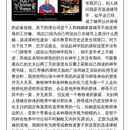
等我开口，别人就
问我是否选读辅导
学 ，似乎这已经
成了钢琴以外师母
的必备技能。其下的潜台词是个人和婚姻家庭辅导不就是师
母的工作嘛。 我总口拙为自己辩说自己在辅导上真没什么恩
赐，选读课程也庞杂，或许教育和历史还更合我胃口。对方
当下住了声，岔开话题去。但说起神学院的课程设置并没有
一门师母学（据说台湾的神学院有），倒不是学术上不精
进，而相反表明对师母的职分在神学上并没有期待。可眼看
着自己的丈夫以两三天的速度在豆瓣上刷新自己阅读的神学
类书籍， 自己旁修的课程又如此广杂而缺乏实际的应用无处
整合时，我突然明白现今神学系统的设置与师母身份的塑造
并无大关系。教牧神学和各种教会的实习是为着一个人走向
牧师化的进程所设置的，会众是他所牧养的群体，师母不过
其中的一粟，并无差异。 但反观一个教牧者的家庭，夫妇两
人很难在群体的牧养中被分割出来，师母或许仍是安静本分
在主日的固定角落里听道受牧养的一位，但她是站在牧师身
边的人，是那个带着会众各种期待并视为楷模的人，是那个
同样在牧养中付出却不时躺枪又内外失调 的人。正因为这两
难的境地，我期待有为师母或教牧者妻子所设置的选读课程