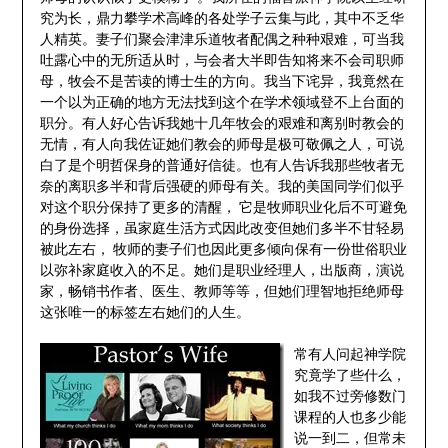
究为长，鼎力攀学术高峰的各处学子云集与此，其中不乏华
人精英。妻子们聚会津津乐道牧者配偶之种种艰难，可当我
吐露心中的无所适从时，与会者大半即告知将来不会司职师
母，牧会不是苦读的博士生的方向。我当下诧异，我竟然在
一个以为正确的地方无法找到这个在学术领域登不上台面的
职分。有人好心告诉我她十几年牧会的艰难和离别时教会的
无情，有人向我佐证她们教会的师母是极可敬佩之人，可说
白了是个明哲保身的普通好信徒。也有人告诉我那些牧者无
奈的离职多半和背后强硬的师母有关。我的美国同学们似乎
对这个职分保持了更多的清醒， 它是牧师职业化后不可避免
的身份选择，虽家庭生活方式因此改变但她们多半不甘轻易
被此左右， 牧师的妻子们也因此更多倾向保有一份世俗职业
以弥补家庭收入的不足。她们是职业经理人，出版商，演说
家，畅销书作者、医生、教师等等，但她们理智地拒绝师母
这张唯一的标签左右她们的人生。
常有人问起神学院
究竟学了些什么，
如我不过旁修数门
课程的人也多少能
说一到二，但常未