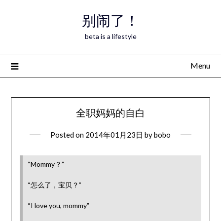
Skip
别闹了！
to
content
beta is a lifestyle
Menu
全职妈妈的自白
Posted on
2014年01月23日
by
bobo
“Mommy？”
“怎么了，宝贝？”
“I love you, mommy”