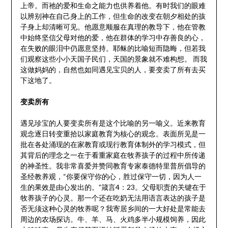
上帝。而祂的爱和生命之能力也供养着他。有时我们的眼难
以辨别神在自己身上的工作，但生命的改变在朝夕相处的孩
子身上却清晰可见。他愿意顺服在真理的教导下，他在管教
中始终坚信父母对他的爱，他在群体的学习中存善良的心，
在失败的眼泪中仍愿意坚持。耶稣的比喻短而隐晦，但若我
们观察这些小小天国子民们，天国的景象就不难构想。 而我
这做妈妈的，自然也如同遇见宝贝的人，要变卖了所有去买
下这地了。
变卖所有
遇见珍宝的人要变卖所有是这个比喻的另一喻义。近来教育
观念逐日转变重拾以家庭教育为核心的观念。表面所见是一
批在各处涌现的在家教育或现行教育体制外的学习模式，但
其背后的理念之一在于看重家庭在牧养孩子的过程中所传递
的神圣性。我非常喜爱并赞同教育专家泰德特里普所倡导的
圣经教养观，“你要保守你的心，胜过保守一切，因为人一
生的果效是由心发出的。”箴言4：23。父母职责的关键在于
牧养孩子的心灵。那一个还在吃奶无法用语言表达的孩子是
否无须这种心灵的牧养呢？我寄居乡间的一大好处是常能去
周边的农场探访。牛、羊、马、火鸡多半小规模饲养，因此