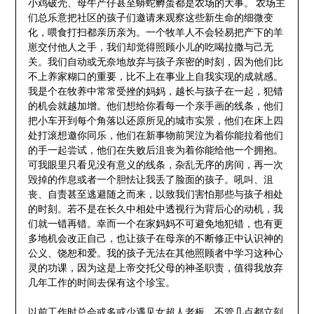
小鸡破壳、母牛产仔甚至蟒蛇孵蛋都是农场的大事。 农场主
们总乐意把社区的孩子们邀请来观察这些新生命的细微变
化，喂食打扫都亲历亲为。一个牧羊人不会轻易把产下的羊
崽交付他人之手，我们却觉得照顾小儿的吃喝拉撒与己无
关。我们自动或无奈地放弃与孩子亲密的时刻，因为他们比
不上养家糊口的重要，比不上在事业上自我实现的成就感。
我是个在牧养中常常受挫的妈妈，越长与孩子在一起，犯错
的机会就越加增。他们想给你看每一个亲手画的线条，他们
把小车开到每个角落以还原所见的城市实景，他们在床上四
处打滚想邀你同乐，他们在新事物前哭泣为着你能拉着他们
的手一起尝试，他们在失败后沮丧为着你能给他一个拥抱。
可我眼里只看见没有意义的线条，杂乱无序的房间，再一次
毁掉的作息或者一个胆怯让我丢了脸面的孩子。吼叫、沮
丧、自责甚至逃避随之而来，以致我们害怕那些与孩子相处
的时刻。若不是在长久中相处中透视行为背后心的动机，我
们就一错再错。幸而一个在家妈妈不可避免地犯错，也有更
多地机会改正自己，也让孩子在母亲的不断修正中认识神的
公义、饶恕和爱。我的孩子无法在其他照顾者中学习这种心
灵的功课，因为这是上帝交托父母的神圣职责，值得我放弃
几年工作的时间去保有这个珍宝。
以前工作时总会或多或少遇见女超人老板。不管几点都立刻