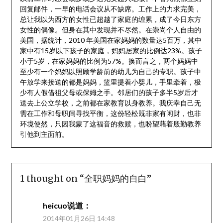
回复邮件，一早的电话会议从不缺席。工作上的力求完美，
总让我以为西方的女性已超越了家庭的缠累，成了今日东方
女性的偶像。但身在其中发现并不尽然。在崇尚个人自由的
美国，据统计，2010 年美国在家妈妈的数量达5百万，其中
家中有15岁以下孩子的家庭，妈妈居家的比例达23%。孩子
小于5岁，在家妈妈的比例为57%。换而言之，两个妈妈中
至少有一个妈妈以照顾学龄前的幼儿为自己的专职。孩子中
午放学来接送的都是妈妈，篮里提着小婴儿，手里牵着，极
少有人假借祖父母或保姆之手。邻居们的孩子多半5岁后才
送去上公立学校，之前都在家教育以身教养。我庆幸自己无
需在工作和母职间寻找平衡，这份轻松既非家有闲财，也非
环境使然，只因我蒙了这福音的救赎，也盼望藉着殷勤教养
引他到主面前。
1 thought on “
全职妈妈的自白
”
heicuo
说道：
2014年01月26日 14:48