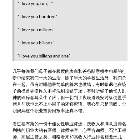
“I love you, too。”
“I love you hundred.”
“I love you millions.”
“I love you billions.”
”I love you billions and one.”
几乎每晚我们母子都在极度的表白和爸爸醋意横生粗暴的打
断中结束我们一天的生活。除了半天的学校生活外，我们总
在一起。虽有时吼他最简单的算术也做错，有时暗讽他在镜
子前搔首弄姿许久不肯洗刷投错了胎，有时听够了他怪力乱
神的碎碎念耳朵生了厌，但一切到了夜晚道晚安时纵使盈手
赠月与我也比不上小崽子的还寝蜜语。我心里只是暗叹，全
职妈妈这个职业投资回报率还真不错。
看过福布斯的一份十佳女性职业评选，按收入和满意度排名
列榜的职业大约有医师、律师法官、心里咨询师、石油工程
师、高层主管之类。粗略看来和高收入行业排名相差无几，