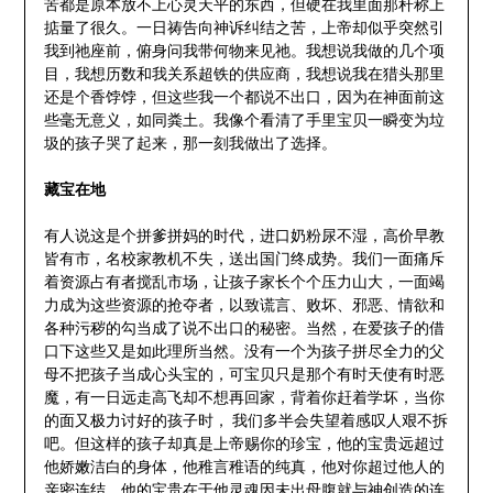
苦都是原本放不上心灵天平的东西，但硬在我里面那秆称上
掂量了很久。一日祷告向神诉纠结之苦，上帝却似乎突然引
我到祂座前，俯身问我带何物来见祂。我想说我做的几个项
目，我想历数和我关系超铁的供应商，我想说我在猎头那里
还是个香饽饽，但这些我一个都说不出口，因为在神面前这
些毫无意义，如同粪土。我像个看清了手里宝贝一瞬变为垃
圾的孩子哭了起来，那一刻我做出了选择。
藏宝在地
有人说这是个拼爹拼妈的时代，进口奶粉尿不湿，高价早教
皆有市，名校家教机不失，送出国门终成势。我们一面痛斥
着资源占有者搅乱市场，让孩子家长个个压力山大，一面竭
力成为这些资源的抢夺者，以致谎言、败坏、邪恶、情欲和
各种污秽的勾当成了说不出口的秘密。当然，在爱孩子的借
口下这些又是如此理所当然。没有一个为孩子拼尽全力的父
母不把孩子当成心头宝的，可宝贝只是那个有时天使有时恶
魔，有一日远走高飞却不想再回家，背着你赶着学坏，当你
的面又极力讨好的孩子时， 我们多半会失望着感叹人艰不拆
吧。但这样的孩子却真是上帝赐你的珍宝，他的宝贵远超过
他娇嫩洁白的身体，他稚言稚语的纯真，他对你超过他人的
亲密连结。他的宝贵在于他灵魂因未出母腹就与神创造的连