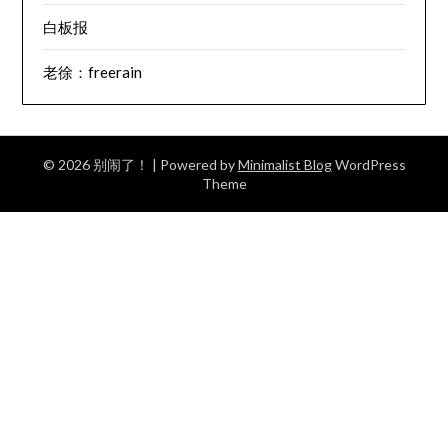
白板报
老徐：freerain
© 2026 别闹了！
| Powered by
Minimalist Blog
WordPress
Theme