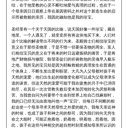
结，在于他受教的心灵不断吐纳爱与真理的过程，也在于一
个母亲因日日观察上帝在基因密码之外对这个新造生命的启
示而被救赎的亲历，我因此确知他是我的珍宝。
圣经里有一个关于天国的比喻，说天国好像一件珍宝，藏在
地里。一个人遇见了，就变卖所有将这块地买下来。人们对
这个比喻的解读带出不同的行为来。圣殿骑士们相信珍宝的
意义在于那些圣物里，于是不惜一切要保圣物的周全。富人
们相信宝贝的意义在于将来的时日远避炼狱的痛苦，于是将
地产财物捐与修院，盼望圣徒们的祈祷救他的灵魂早入极乐
之地。我所见的宝贝却是因为耶稣救赎的真理发生在普通的
个体身上，不断生发出爱和盼望。大凡为人父母都对孩子有
天然的宠爱，他们出生起的细微变化都可以成为父母津津乐
道的谈资。但这天然的宠爱可能于我在疲惫的月子中已消弭
殆尽，在其后一次次管教失败后变本加厉地转化为厌烦和痛
苦。当我曾自问为何要带个生命到世界上给自己找麻烦时，
我的口已经无法由衷地叫他一声“宝贝”。但每日不间断的相
处迫使一个母亲寻求天然母性之外爱的能力。我每天亲近神
的时候，也成了孩子和神之间的祭司，因为我们转向无穷生
命之大能时，可能正抱着他，奶着他，哄着他，想着他。因
此，孩子在这些与神相交的超自然时刻里感知母亲所认识的