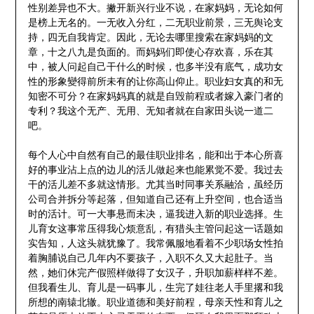
性别差异也不大。撇开新兴行业不说，在家妈妈，无论如何
是榜上无名的。一无收入分红，二无职业前景，三无舆论支
持，四无自我肯定。因此，无论去哪里搜索在家妈妈的文
章，十之八九是负面的。而妈妈们即使心存欢喜，乐在其
中，被人问起自己干什么的时候，也多半没有底气，成功女
性的形象變得前所未有的让你高山仰止。职业妇女真的和无
知密不可分？在家妈妈真的就是自毁前程或者嫁入豪门者的
专利？我这个无产、无用、无知者就在自家田头说一道二
吧。
每个人心中自然有自己的最佳职业排名，能和出于本心所喜
好的事业沾上点的边儿的活儿做起来也能累觉不爱。我过去
干的活儿差不多就这情形。尤其当时同事关系融洽，虽经历
公司合并拆分等起落，但知道自己还有上升空间，也合适当
时的活计。可一大事悬而未决，逼我进入新的职业选择。生
儿育女这事常压得我心烦意乱，有猎头主管问起这一话题如
实告知，人这头就犹豫了。我常佩服地看着不少职场女性拍
着胸脯说自己几年内不要孩子，入职不久又大起肚子。当
然，她们休完产假照样做得了女汉子，升职加薪样样不差。
但我看生儿、育儿是一码事儿，生完了娃往老人手里撂和我
所想的南辕北辙。职业道德和美好前程，母亲天性和育儿之