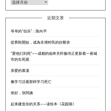
归档
近期文章
爷爷的“伯乐”：陈向平
從舊鞋開始，成為非洲村民的好鄰舍
“爱他们到死”——成都的临终关怀服侍正更新着一座城
市的生死观
亲爱的慕溪
像学习活着那样学习死亡
侬好，张阿姨
起来建造你的关系——读绘本《花园墙》