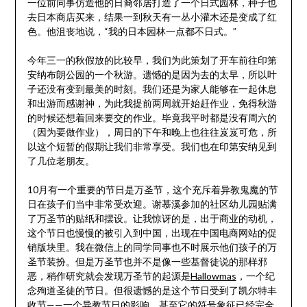
一位前同事仿造他的日裔邻居打造了一个日式园林，种子也
去日本商店买来，结果一到秋天有一丛小灌木还是变成了红
色。他沮丧地说，“我的日本园林一点都不日式。”
今年三一的秋假放的比较早，我们为此策划了开车前往印第
安纳布朗公园的一个秋游。遗憾的是因为去的太早，所以叶
子还没有变到最美的时刻。我们还是为家人能够在一起休息
和出游而感谢神，为此我提前两周就开始赶作业，免得秋游
的时候还想着回来要交的作业。毕竟我平时都是没有周六的
（因为要做作业），周日的下午和晚上也往往岌岌可危，所
以这个短暂的假期让我们非常享受。我们也在印第安纳见到
了几位老朋友。
10月有一个重要的节日是万圣节，这个充斥着异教鬼魔的节
日在孩子们当中非常受欢迎。谢慕溪参加的社区幼儿园贴满
了万圣节的贴纸和摆设。让我惊讶的是，出于商业的动机，
这个节日也慢慢的被引入到中国，出现在中国电商网站的促
销版块里。我在微信上的同学同事也不时展示他们孩子的万
圣节装扮。但是万圣节也并不是像一些基督徒说的那样邪
恶，稍作研究就会发现万圣节的起源是
Hallowmas
，一个纪
念殉道圣徒的节日。但很遗憾的是这个节日受到了凯尔特丰
收节——一个异教节日的影响，甚至它的符号象征已经完全