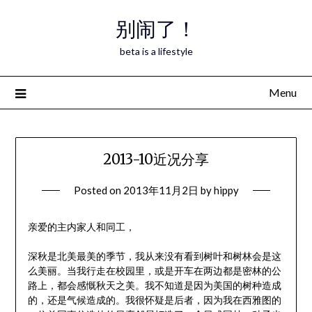
Skip
别闹了！
to
content
beta is a lifestyle
Menu
2013-10近况分享
Posted on
2013年11月2日
by
hippy
亲爱的主内家人和同工，
深秋是北美最美的季节，我从来没有看到树叶和树林会是这
么美丽。当我行走在校园里，或是开车在两边都是密林的公
路上，都会感慨秋天之美。我不知道是因为美国的树种造成
的，还是气候造成的。我很怀疑是后者，因为我在西雅图的