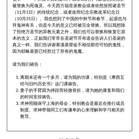
被替换为死魂灵。今天西方福音派教会或者依然按照诸圣节
（11月1日）的传统纪念，或者改而纪念宗教改革纪念日
（10月31日）。我也想到了中国的中秋节和春节，起源也与
拜鬼神有关，但是今天的意义已经被完全替换。所以我想除
了拒绝万圣节的异教元素之外，我们也可以替换和恢复它原
本的含义，正如我们常常在圣诞节开布道会告诉人们圣诞的
真义一样。我们告诉谢慕溪基督徒不相信那些可怕的鬼怪，
因为耶稣基督已经胜过了所有的鬼魔。
请为我们祷告：
离期末还有一个多月，请为我的功课，特别是《摩西五
经与旧约历史书》这门课祷告。
妻子的手臂因为摔跤而轻微骨折，请为她的康复和我们
的时间安排祷告。
求神照顾保守上海的母会，特别教会是最近在推行成员
制度。求神带领同工们有谦卑的心来理解和学习相关的
教导。