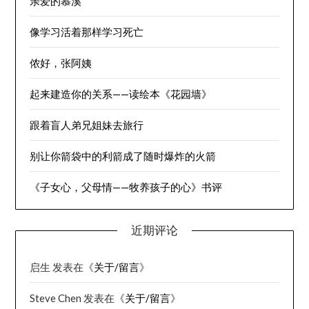
亲爱的慕溪
像学习活着那样学习死亡
侬好，张阿姨
起来建造你的关系——读绘本《花园墙》
跟着盲人弟兄姐妹去旅行
别让你箭袋中的利箭成了随时爆炸的火箭
《子女心，父母情——牧养孩子的心》书评
近期评论
启生
发表在《
关于/留言
》
Steve Chen
发表在《
关于/留言
》