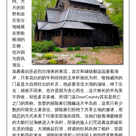
内。大
片的田
野和农
庄安分
地铺展
在密歇
根湖的
左侧，
也许因
为西风
渐近，
加裹着自苏必烈尔湖来的寒流，农庄和城镇都远远避着湖
岸，只有花白的奶牛和排排的玉米秆彼此为邻。唯独威州的
门县是大自然吐出的长舌，他必要尝尝大湖的滋味，伸了出
去，就收不回来。也许是因为贪心而生，这片狭长的半岛美
不胜收，却也多灾多难。所谓门县DoorCounty其实是死亡
之门的简称。贪婪的探险家们觊觎这片半岛前，这里只有少
数的印第安土著居住。探险家们拒绝了共享土地的邀请，用
残忍的方式杀害了印第安部落的居民。当他们驶着满载物资
的大船行过海峡进入半岛时，部落的族人们咒诅着这群破坏
生灵的强盗，大湖掀起巨浪，肆虐的狂风吹倒了桅杆，坚固
的大船四处渗水，湖面的风浪把一切连同人的惊呼求救声都