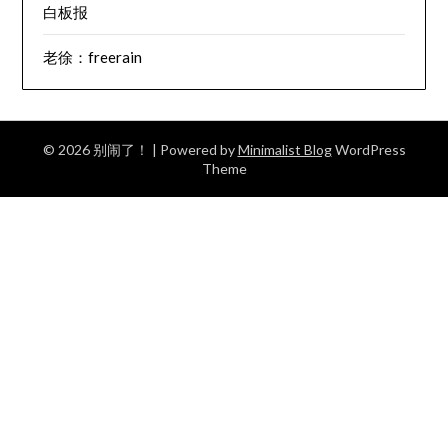
白板报
老徐：freerain
© 2026 别闹了！
| Powered by
Minimalist Blog
WordPress
Theme