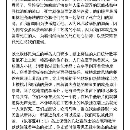
吞噬了。冒险穿过海峡靠近海岛的人常在漂浮的沉船残骸中
寻找泊船的港口，死亡就像忽而笼罩的迷雾，他们眼里最后
那抹照亮海峡的红色和他们的血一起染红了死亡之门的湖
湾。而我们却因为快乐趋近他。因为风儿鼓满帆的湖面，因
为拥有众多风景画家和手工艺者的小镇，因为我们本就是预
备着死亡的人，为着悄然而至的死亡耐心祈祷，以致荣耀替
代死亡将我们迎候。
以北欧移民为主的半岛人口稀少，镇上标注的人口统计数字
常抵不上上海一幢高楼的住户数。人们在夏季拖着家人、游
船涌入小镇，消费着湖景和艺术品；在冬季则开着雪地摩
托，穿着滑雪板在结冰的湖面寻找快乐。标榜北欧风情的餐
馆在屋顶上养起山羊，穿上挪威裙子的姑娘们热情地端上浇
上樱桃汁和奶油的煎饼，围着篝火煮熟的鲜鱼要的就是原汁
原味。除了这地道的享乐外，还有些先驱者留下的印记和这
半岛共存。它们不像篝火旁的一个吻，在风中低语片刻就飘
逝得无声无息。不像印刷在工艺纸上的风景挂在墙上后就无
一人来探究。它们提醒说，众海岛啊，当在我面前静默：众
民当从新得力，都要近前来才可以说话，我们可以彼此辩
论。（以赛亚41：1）岛上保留的几处宣教士的古宅和教堂
默默注视着半岛的变迁，你走近时便看见圣经中海岛的战兢