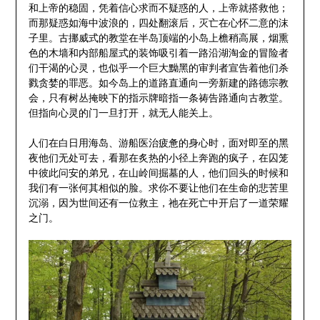
和上帝的稳固，凭着信心求而不疑惑的人，上帝就搭救他；
而那疑惑如海中波浪的，四处翻滚后，灭亡在心怀二意的沫
子里。古挪威式的教堂在半岛顶端的小岛上檐稍高展，烟熏
色的木墙和内部船屋式的装饰吸引着一路沿湖淘金的冒险者
们干渴的心灵，也似乎一个巨大黝黑的审判者宣告着他们杀
戮贪婪的罪恶。如今岛上的道路直通向一旁新建的路德宗教
会，只有树丛掩映下的指示牌暗指一条祷告路通向古教堂。
但指向心灵的门一旦打开，就无人能关上。
人们在白日用海岛、游船医治疲惫的身心时，面对即至的黑
夜他们无处可去，看那在炙热的小径上奔跑的疯子，在囚笼
中彼此问安的弟兄，在山岭间掘墓的人，他们回头的时候和
我们有一张何其相似的脸。求你不要让他们在生命的悲苦里
沉溺，因为世间还有一位救主，祂在死亡中开启了一道荣耀
之门。