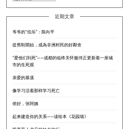
近期文章
爷爷的“伯乐”：陈向平
從舊鞋開始，成為非洲村民的好鄰舍
“爱他们到死”——成都的临终关怀服侍正更新着一座城
市的生死观
亲爱的慕溪
像学习活着那样学习死亡
侬好，张阿姨
起来建造你的关系——读绘本《花园墙》