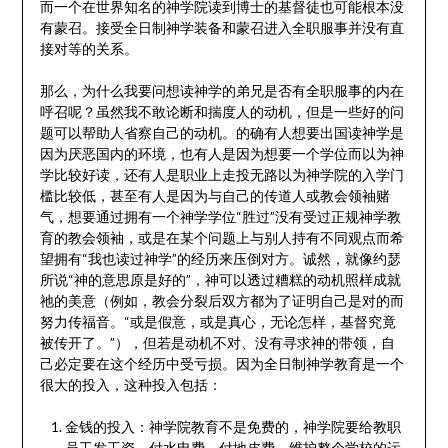
而一个在世界知名的神学院读到博士的基督徒也可能根本没
有蒙召。接受全日制神学装备和蒙召进入全职服事并没有直
接对等的关系。
那么，为什么我要问想读神学的弟兄是否有全职服事的内在
呼召呢？虽然我不敢论断和揣度人的动机，但是一些好的问
题可以帮助人省察自己的动机。的确有人想要出国读神学是
因为厌恶国内的环境，也有人是因为想要一个学位而以为神
学比较好读，还有人是职业上走投无路以为神学院的入学门
槛比较低，甚至有人是因为与自己的传道人或教会领袖赌
气，想要通过拥有一个神学学位“胜过”没有受过正规神学教
育的教会领袖，或是在某个问题上与别人持有不同观点而希
望拥有“我也读过神学”的经历来压倒对方。诚然，就像约瑟
所说“神的意思原是好的”，神可以透过糟糕的动机照样成就
祂的美意（例如，教会分裂后双方都为了证明自己是对的而
努力传福音。“或是假意，或是真心，无论怎样，基督究竟
被传开了。”），但若是动机不对、没有寻求神的带领，自
己必定要在这个经历中受亏损。因为全日制神学教育是一个
很大的投入，这种投入包括：
金钱的投入：神学院教育不是免费的，神学院要给教职
员工发工资、付水电费、付地皮费，维护整个学校的运