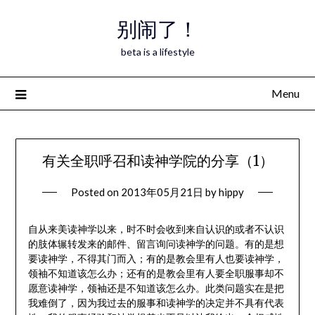
Skip
别闹了！
to
content
beta is a lifestyle
Menu
有关全职呼召和读神学院的分享（1）
Posted on
2013年05月21日
by
hippy
自从来美读神学以来，时不时会收到来自认识的或者不认识
的肢体辗转发来的邮件、留言询问读神学的问题。有的是想
要读神学，不得其门而入；有的是教会里有人也要读神学，
领袖不知道该怎么办；还有的是教会里有人要全职服事却不
愿意读神学，领袖还是不知道该怎么办。此类问题实在是把
我难倒了，因为我过去的服事和读神学的决定并不具有代表