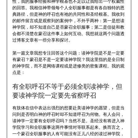
性，我的服事经验和神学根基也不足以让我给出一个权威性
的回答。我相信神带领每个人全职服事都是有各自独特的恩
典路径，但是神的呼召也有祂的共同性和圣经根基。我收到
的邮件留言或是观察到的案例中，不外乎两种：第一是想读
神学院，却不知道自己是否蒙召全职服事；第二是信徒和教
会都不清楚在蒙召这件事上如何互动。我想就这两个问题透
过博客文章有一些分享和探讨。
第一篇文章我想专注回答这个问题：读神学院是不是一定要
有蒙召？蒙召是不是一定要读神学院？我这里指的是全日制
的神学院，而不是网络课程或是进修类的密集课程。我的观
点是：
有全职呼召不等于必须全职读神学，但
要读神学院一定要先省察呼召
有肢体在信中表达出强烈的想要赴美读神学的愿望，但是当
问到是否明白神的呼召时却不知道呼召为何物。有人会问，
读神学一定要有全职呼召吗？当然不是。圣经没有将进入神
学院学习和全职服事这两件事情对等联系起来。换而言之，
一个蒙召全职服事的人有可能没有正儿八经的读过神学院，