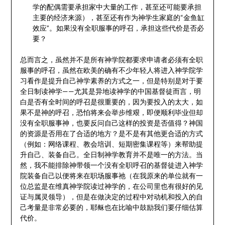
学的配偶需要承担家中大量的工作，甚至还可能要承担
主要的经济来源），甚至还有作为神学生家庭的“金鱼缸
效应”。如果没有全职服事的呼召，承担这些代价是否必
要？
总而言之，虽然并不是所有神学院都要求申请者必须有全职
服事的呼召，虽然在欧美的确有不少年轻人将进入神学院学
习看作是提升自己神学素养的方式之一，但是特别是对于要
全日制读神学——尤其是异地读神学的中国基督徒而言，明
白是否有全时间的呼召是很重要的，因为要投入的太大，如
果不是神的呼召，恐怕将来会举步维艰，即便顺利毕业但却
没有全职服事神，也要反问自己这样的投资是否值得？神国
的资源是否用在了合适的地方？是不是有其他更合适的方式
（例如：网络课程、教会培训、短期密集课程等）来帮助提
升自己、装备自己。全日制神学教育并不是唯一的方法。当
然，我不能排除神带领一个没有全职呼召的基督徒进入神学
院装备自己以便将来在职场服事祂（在我原来的单位就有一
位总监是在维真神学院读过神学的，在公司里也有很好的见
证与属灵领导），但是在做决定的过程中对动机和投入的自
己考量是非常必要的，耶稣也在比喻中鼓励我们要仔细估算
代价。