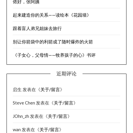
侬好，张阿姨
起来建造你的关系——读绘本《花园墙》
跟着盲人弟兄姐妹去旅行
别让你箭袋中的利箭成了随时爆炸的火箭
《子女心，父母情——牧养孩子的心》书评
近期评论
启生
发表在《
关于/留言
》
Steve Chen
发表在《
关于/留言
》
JOhn_zh
发表在《
关于/留言
》
wan
发表在《
关于/留言
》