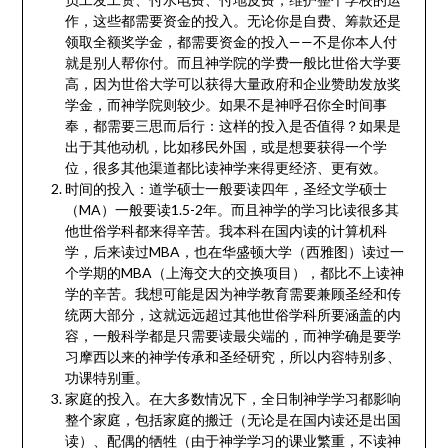
作，这些都需要资金的投入。无论你是自费、筹款还是
领取全额奖学金，都需要资金的投入——不是你本人付
就是别人帮你付。而且神学院的学费一般比世俗大学要
高，因为世俗大学可以获得大量政府和企业赞助发放奖
学金，而神学院则较少。如果不是神呼召你全时间事
奉，都需要三思而后行：这样的投入是否值得？如果是
出于其他动机，比如移民外国，或是想要获得一个学
位，很多其他渠道都比读神学来得更经济、更有效。
时间的投入：道学硕士一般要读四年，圣经文学硕士
（MA）一般要读1.5-2年。而且神学的学习比读很多其
他世俗学科都来得辛苦。我本科在国内读的计算机科
学，后来读过MBA，也在华盛顿大学（西雅图）读过一
个学期的MBA（上海交大的交换项目），都比不上读神
学的辛苦。我想可能是因为神学教育需要兼顾圣经和传
统两大部分，这就远远超过其他世俗学科所要涵盖的内
容，一般科学都是只需要读最尖端的，而神学确是要学
习摩西以来的神学传承和圣经研究，所以内容特别多、
功课特别重。
家庭的投入。在大多数情况下，全日制神学学习都影响
整个家庭，包括家庭的搬迁（无论是在国内读还是出国
读）、配偶的牺牲（由于神学学习的课业繁重，不读神