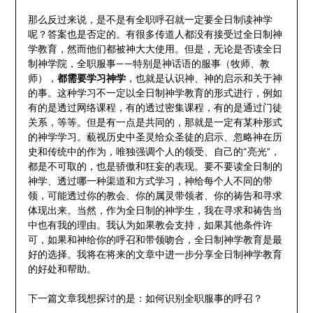
那么反过来说，是不是有全职呼召就一定要全日制读神学
呢？答案也是否定的。有很多传道人都没有接受过全日制神
学教育，然而他们都被神大大使用。但是，无论是否读全日
制神学院，全职服事——特别是神话语的服事（牧师、教
师），
都需要学习神学
，也就是认识神、神的启示和关于神
的事。这种学习不一定以全日制神学教育的形式进行，例如
有的是透过网络课程，有的透过密集课程，有的是通过门徒
关系，等等。但是有一点是共同的，那就是一定有某种形式
的神学学习。藐视历史中圣灵给众圣徒的启示、忽略神在历
史和传统中的作为，唯独强调个人的领受、自己的“亮光”，
都是不可取的，也是骄傲和狂妄的表现。要不要读全日制的
神学、透过哪一种渠道和方式学习，神给每个人不同的带
领，可能透过你的教会、你的属灵带领者、你的祷告和寻求
体现出来。当然，作为全日制的神学生，我在寻求和祷告当
中也有我的理由。我认为如果教会支持，如果其他条件许
可，如果和神给你的呼召和带领吻合，全日制神学教育是最
好的选择。我将在将来的文章中进一步分享全日制神学教育
的好处和帮助。
下一篇文章我想探讨的是：如何识别全职服事的呼召？