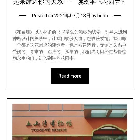
起来建造你的关系——读绘本《花园墙》
Posted on
2021年07月13日
by
bobo
《花园墙》以哥林多前书13章爱的颂歌为线索，引导人进到
神所设计的关系中，让我们收获友谊，也收获爱情。我们每
一个都是这花园墙的建造者，也是被建造者，无论是关系中
受伤的、寻求的、迷茫的、孤单的，我们终将因经过基督这
扇永生的门，进入到神的花园中。
Read more