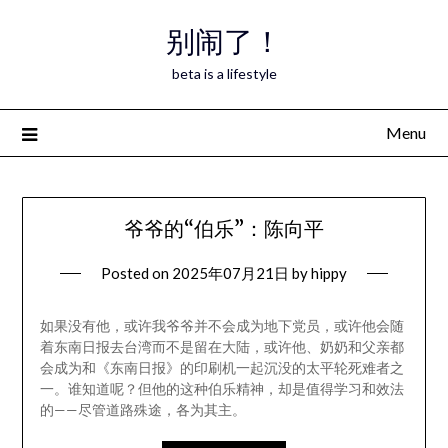
Skip
别闹了！
to
content
beta is a lifestyle
Menu
爷爷的“伯乐”：陈向平
Posted on
2025年07月21日
by
hippy
如果没有他，或许我爷爷并不会成为地下党员，或许他会随
着东南日报去台湾而不是留在大陆，或许他、奶奶和父亲都
会成为和《东南日报》的印刷机一起沉没的太平轮死难者之
一。谁知道呢？但他的这种伯乐精神，却是值得学习和效法
的——尽管道路殊途，各为其主。