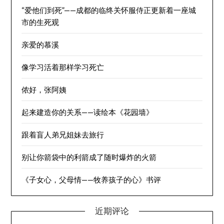
“爱他们到死”——成都的临终关怀服侍正更新着一座城
市的生死观
亲爱的慕溪
像学习活着那样学习死亡
侬好，张阿姨
起来建造你的关系——读绘本《花园墙》
跟着盲人弟兄姐妹去旅行
别让你箭袋中的利箭成了随时爆炸的火箭
《子女心，父母情——牧养孩子的心》书评
近期评论