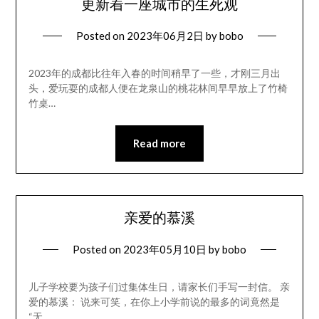
更新着一座城市的生死观
Posted on
2023年06月2日
by
bobo
2023年的成都比往年入春的时间稍早了一些，才刚三月出
头，爱玩耍的成都人便在龙泉山的桃花林间早早放上了竹椅
竹桌…
Read more
亲爱的慕溪
Posted on
2023年05月10日
by
bobo
儿子学校要为孩子们过集体生日，请家长们手写一封信。 亲
爱的慕溪： 说来可笑，在你上小学前说的最多的词竟然是
“无…