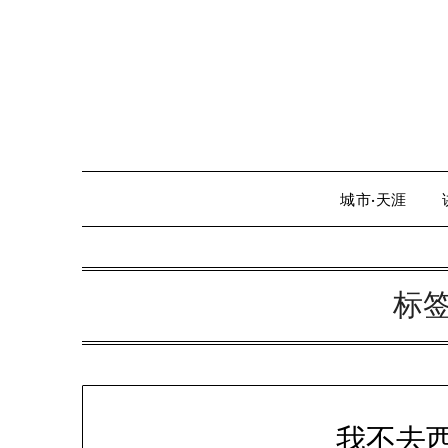
Skip
to
content
城市·天涯
标
我不去