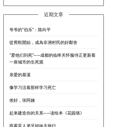
近期文章
爷爷的“伯乐”：陈向平
從舊鞋開始，成為非洲村民的好鄰舍
“爱他们到死”——成都的临终关怀服侍正更新着
一座城市的生死观
亲爱的慕溪
像学习活着那样学习死亡
侬好，张阿姨
起来建造你的关系——读绘本《花园墙》
跟着盲人弟兄姐妹去旅行