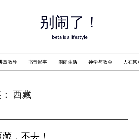
别闹了！
beta is a lifestyle
讲章教导
书音影事
闹闹生活
神学与教会
人在浆
签：
西藏
西藏，不去！