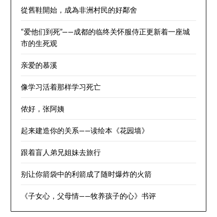
從舊鞋開始，成為非洲村民的好鄰舍
“爱他们到死”——成都的临终关怀服侍正更新着一座城
市的生死观
亲爱的慕溪
像学习活着那样学习死亡
侬好，张阿姨
起来建造你的关系——读绘本《花园墙》
跟着盲人弟兄姐妹去旅行
别让你箭袋中的利箭成了随时爆炸的火箭
《子女心，父母情——牧养孩子的心》书评