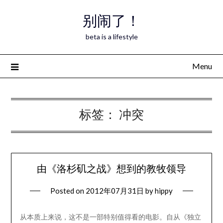
Skip
别闹了！
to
content
beta is a lifestyle
Menu
标签：
冲突
由《洛杉矶之战》想到的教牧领导
Posted on
2012年07月31日
by
hippy
从本质上来说，这不是一部特别值得看的电影。自从《独立