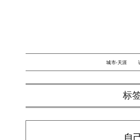
Skip
to
content
城市·天涯
标
自