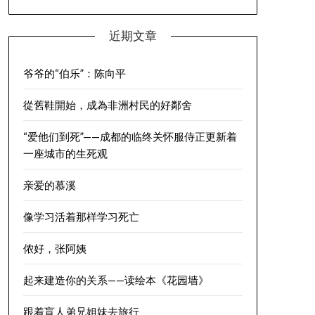
近期文章
爷爷的“伯乐”：陈向平
從舊鞋開始，成為非洲村民的好鄰舍
“爱他们到死”——成都的临终关怀服侍正更新着
一座城市的生死观
亲爱的慕溪
像学习活着那样学习死亡
侬好，张阿姨
起来建造你的关系——读绘本《花园墙》
跟着盲人弟兄姐妹去旅行