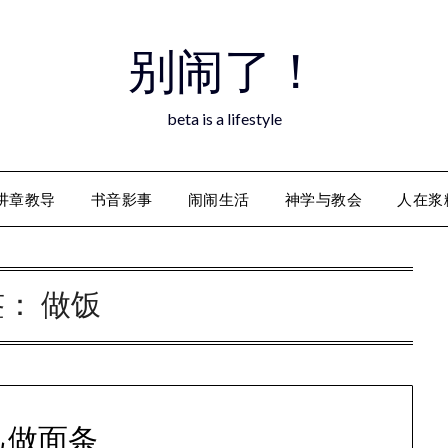
别闹了！
beta is a lifestyle
讲章教导
书音影事
闹闹生活
神学与教会
人在浆
签：
做饭
己做面条