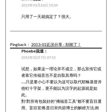
2013年03月26日 10:34
只用了一天就搞定了？强大。
Pingback：
2013-01近况分享 - 别闹了！
Phoebe
说道：
2013年02月7日 07:55
试想，如果这一理论并不成立，那么宣传它或
者靠它传福音岂不是自取其辱吗？
…..只是要小心不要以为这可以取代耶稣基督并
他钉十字架，更不能以为汉字的起源就是如
此。
對!對所有包裝好的”傳福音工具”都不要盲目運
用、盲目宣傳,昔日宋尚節博士的解經方法,例