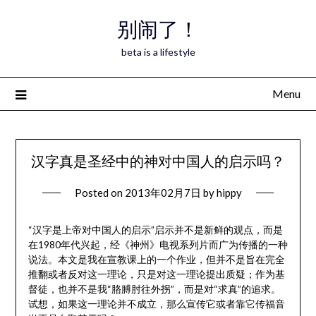
Skip
别闹了！
to
content
beta is a lifestyle
Menu
汉字真是圣经中的神对中国人的启示吗？
Posted on
2013年02月7日
by
hippy
“汉字是上帝对中国人的启示”启示并不是新鲜的观点，而是
在1980年代兴起，经《神州》电视系列片而广为传播的一种
说法。本文是我在宣教课上的一个作业，但并不是旨在完全
推翻或者反对这一理论，只是对这一理论提出质疑；作为基
督徒，也并不是我“胳膊肘往外拐”，而是对“求真”的追求。
试想，如果这一理论并不成立，那么宣传它或者靠它传福音