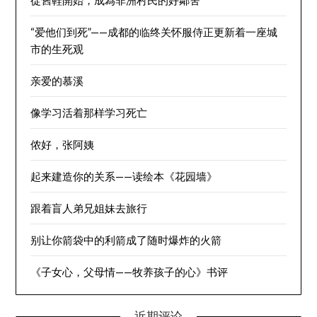
“爱他们到死”——成都的临终关怀服侍正更新着一座城
市的生死观
亲爱的慕溪
像学习活着那样学习死亡
侬好，张阿姨
起来建造你的关系——读绘本《花园墙》
跟着盲人弟兄姐妹去旅行
别让你箭袋中的利箭成了随时爆炸的火箭
《子女心，父母情——牧养孩子的心》书评
近期评论