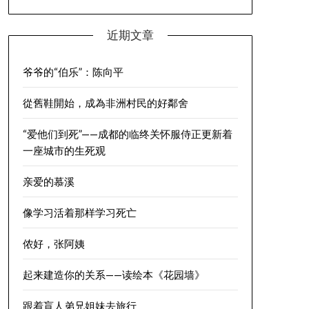
近期文章
爷爷的“伯乐”：陈向平
從舊鞋開始，成為非洲村民的好鄰舍
“爱他们到死”——成都的临终关怀服侍正更新着
一座城市的生死观
亲爱的慕溪
像学习活着那样学习死亡
侬好，张阿姨
起来建造你的关系——读绘本《花园墙》
跟着盲人弟兄姐妹去旅行