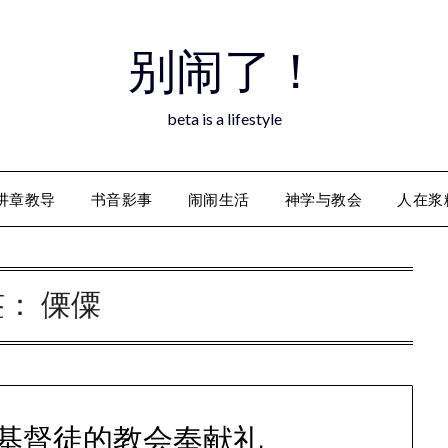
别闹了！
beta is a lifestyle
讲章教导
书音影事
闹闹生活
神学与教会
人在浆
签：
傈僳
基督徒的教会奉献礼