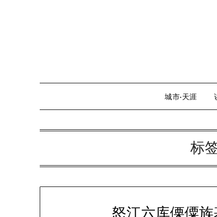
Skip
to
content
城市·天涯
标
怒江六库傈僳族