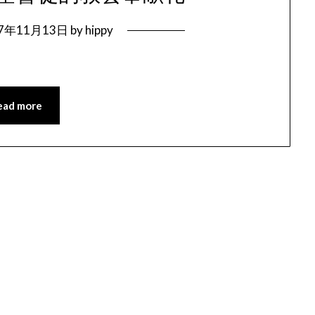
07年11月13日
by
hippy
ead more